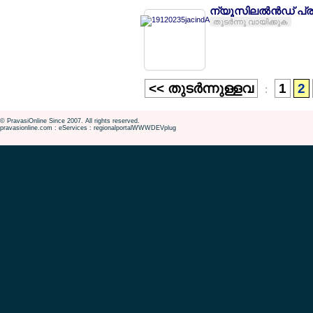
ന്യൂസിലല്‍ന്‍ഡ് പ്
തുടര്‍ന്നു വായിക്കുക
<< തുടര്‍ന്നുള്ളവ
1
2
:
© PravasiOnline Since 2007. All rights reserved.
pravasionline.com : eServices : regionalportalWWWDEVplug