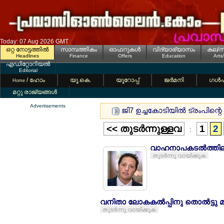
Today: 07 Aug 2026 GMT
ഒറ്റ നോട്ടത്തില്‍
സാമ്പത്തികം
ഓഫറുകള്‍
വിദ്യാഭ്യാസം
കല/സ
Headlines
Finance
Offers
Education
Arts
എഡിറ്റോറിയല്‍
Editorial
/ ഹോം
യൂ.കെ.
യൂറോപ്പ്
ജര്‍മനി
ഗള്‍
Home
മറ്റു രാജ്യങ്ങള്‍
Advertisements
ജി7 ഉച്ചകോടിയില്‍ ട്രംപിന്
<< തുടര്‍ന്നുള്ളവ
1
2
:
വാഹനാപകടല്‍ത്തില്ല
തുടര്‍ന്നു വായിക്കുക
വനിതാ ലോകകല്‍പ്പിനു തൊല്‍ട്ടു മു
തുടര്‍ന്നു വായിക്കുക