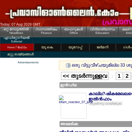
Today: 07 Aug 2026 GMT
ഒറ്റ നോട്ടത്തില്‍
സാമ്പത്തികം
ഓഫറുകള്‍
വിദ്യാഭ്യാസം
കല/സ
Headlines
Finance
Offers
Education
Arts
എഡിറ്റോറിയല്‍
Editorial
/ ഹോം
യൂ.കെ.
യൂറോപ്പ്
ജര്‍മനി
ഗള്‍
Home
മറ്റു രാജ്യങ്ങള്‍
Advertisements
ഒരു വിട്ടുവീഴ്ചയുമില്ല 33 
<< തുടര്‍ന്നുള്ളവ
1
2
:
ഇന്‍ഡ്യ
കാല്ല?ഷികമേഖലയെ വ
ഇല്‍ന്‍ഫാം
തുടര്‍ന്നു വായിക്കുക
അമേരിക്ക