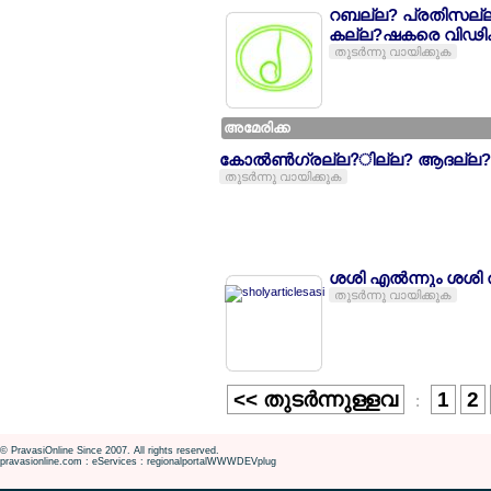
റബല്ല? പ്രതിസല്ല?ി
കല്ല?ഷകരെ വിഢികളാല
തുടര്‍ന്നു വായിക്കുക
അമേരിക്ക
കോല്‍ണ്‍ഗ്രല്ല?ില്ല? ആദല്ല?ശ
തുടര്‍ന്നു വായിക്കുക
ശശി എല്‍ന്നും ശശി
തുടര്‍ന്നു വായിക്കുക
<< തുടര്‍ന്നുള്ളവ
1
2
:
© PravasiOnline Since 2007. All rights reserved.
pravasionline.com : eServices : regionalportalWWWDEVplug