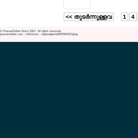
<< തുടര്‍ന്നുള്ളവ
1
4
:
© PravasiOnline Since 2007. All rights reserved.
pravasionline.com : eServices : regionalportalWWWDEVplug