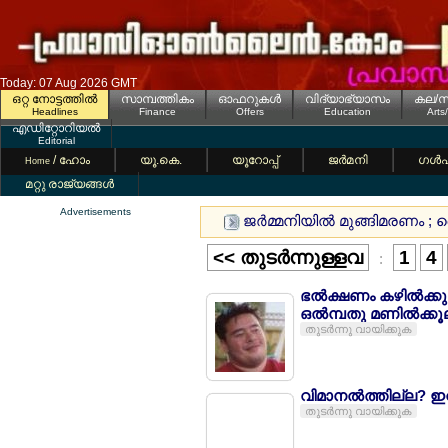
Today: 07 Aug 2026 GMT
ഒറ്റ നോട്ടത്തില്‍
സാമ്പത്തികം
ഓഫറുകള്‍
വിദ്യാഭ്യാസം
കല/സ
Headlines
Finance
Offers
Education
Arts
എഡിറ്റോറിയല്‍
Editorial
/ ഹോം
യൂ.കെ.
യൂറോപ്പ്
ജര്‍മനി
ഗള്‍
Home
മറ്റു രാജ്യങ്ങള്‍
Advertisements
ജര്‍മ്മനിയില്‍ മുങ്ങിമരണം ; 
<< തുടര്‍ന്നുള്ളവ
1
4
:
ഭല്‍ക്ഷണം കഴില്‍ക്ക
ഒല്‍മ്പതു മണില്‍ക്കൂല
തുടര്‍ന്നു വായിക്കുക
വിമാനല്‍ത്തില്ല? ഇറല
തുടര്‍ന്നു വായിക്കുക