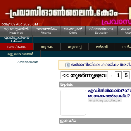
Today: 09 Aug 2026 GMT
ഒറ്റ നോട്ടത്തില്‍
സാമ്പത്തികം
ഓഫറുകള്‍
വിദ്യാഭ്യാസം
കല/സ
Headlines
Finance
Offers
Education
Arts
എഡിറ്റോറിയല്‍
Editorial
/ ഹോം
യൂ.കെ.
യൂറോപ്പ്
ജര്‍മനി
ഗള്‍
Home
മറ്റു രാജ്യങ്ങള്‍
Advertisements
ജര്‍മ്മനിയിലെ കായികപ്രേമികള്
<< തുടര്‍ന്നുള്ളവ
1
5
:
യൂ.കെ.
എഡില്‍ന്‍ബല്ല?ഗ്
രാഘോഷല്‍ങ്ങല്ല? ഒ
തുടര്‍ന്നു വായിക്കുക
ഇന്‍ഡ്യ