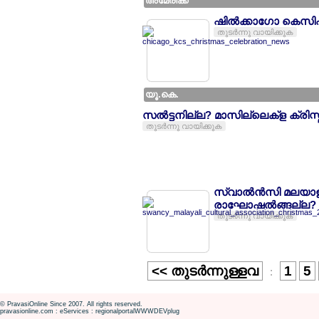
അമേരിക്ക
ഷില്‍ക്കാഗോ കെസ
തുടര്‍ന്നു വായിക്കുക
യൂ.കെ.
സല്‍ട്ടനില്ല? മാസില്ലെക്ള ക്ര
തുടര്‍ന്നു വായിക്കുക
സ്വാല്‍ന്‍സി മലയാ
രാഘോഷല്‍ങ്ങല്ല? ജ
തുടര്‍ന്നു വായിക്കുക
<< തുടര്‍ന്നുള്ളവ
1
5
:
© PravasiOnline Since 2007. All rights reserved.
pravasionline.com : eServices : regionalportalWWWDEVplug