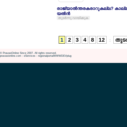
രാജ്യാല്‍ന്തരകരാറുകല്ല? കാല്
യല്‍ന്‍
തുടര്‍ന്നു വായിക്കുക
1
2
3
4
8
12
തുടര
:
© PravasiOnline Since 2007. All rights reserved.
pravasionline.com : eServices : regionalportalWWWDEVplug