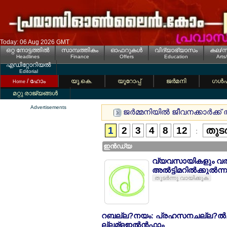
Today: 06 Aug 2026 GMT
ഒറ്റ നോട്ടത്തില്‍
സാമ്പത്തികം
ഓഫറുകള്‍
വിദ്യാഭ്യാസം
കല/സ
Headlines
Finance
Offers
Education
Arts
എഡിറ്റോറിയല്‍
Editorial
/ ഹോം
യൂ.കെ.
യൂറോപ്പ്
ജര്‍മനി
ഗള്‍
Home
മറ്റു രാജ്യങ്ങള്‍
Advertisements
ജര്‍മ്മനിയില്‍ ജീവനക്കാര്‍ക
1
2
3
4
8
12
തുടര
:
ഇന്‍ഡ്യ
വ്യവസായികളും വല്‍
അല്‍ട്ടിമറില്‍ക്കുല്‍ന
തുടര്‍ന്നു വായിക്കുക
റബല്ല?നയം: പ്രഹസനചല്ല?ല്‍ച്ചകള
ല്ലമ്ളഇല്‍ന്‍ഫാം