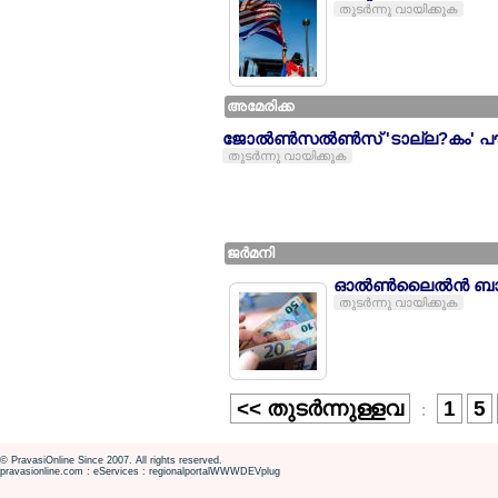
തുടര്‍ന്നു വായിക്കുക
അമേരിക്ക
ജോല്‍ണ്‍സല്‍ണ്‍സ് 'ടാല്ല?കം' പൗ
തുടര്‍ന്നു വായിക്കുക
ജര്‍മനി
ഓല്‍ണ്‍ലൈല്‍ന്‍ ബാല്
തുടര്‍ന്നു വായിക്കുക
<< തുടര്‍ന്നുള്ളവ
1
5
:
© PravasiOnline Since 2007. All rights reserved.
pravasionline.com : eServices : regionalportalWWWDEVplug