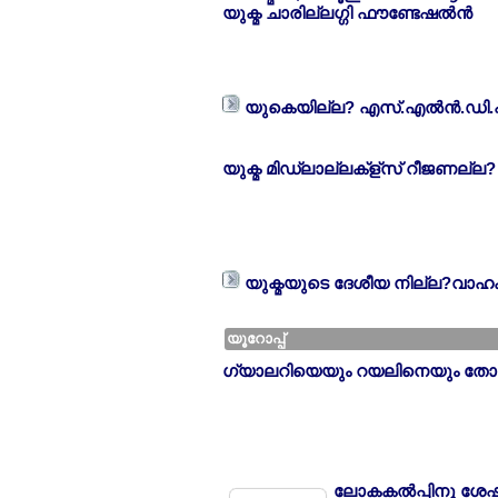
യുക്മ ചാരില്ലഗ്ഗി ഫൗണ്ടേഷല്‍ന്‍
യുകെയില്ല? എസ്.എല്‍ന്‍.ഡി.
യുക്മ മിഡ്ലാല്ലക്ള്സ് റീജണല്ല
യുക്മയുടെ ദേശീയ നില്ല?വാഹ
യൂറോപ്പ്
ഗ്യാലറിയെയും റയലിനെയും തോല്ല?
ലോകകല്‍പ്പിനു ശേഷം