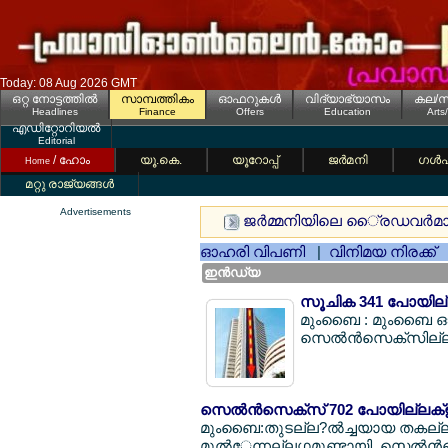
Today: 08 Aug 2026 GMT
ഒറ്റ നോട്ടത്തില്‍
സാമ്പത്തികം
ഓഫറുകള്‍
വിദ്യാഭ്യാസം
കല/സ
Headlines
Finance
Offers
Education
Arts
എഡിറ്റോറിയല്‍
Editorial
/ ഹോം
യൂ.കെ.
യൂറോപ്പ്
ജര്‍മനി
ഗള്‍
Home
മറ്റു രാജ്യങ്ങള്‍
Advertisements
ജര്‍മ്മനിയിലെ ൈ്രഡവര്‍മാര്‍
ഓഹരി വിപണി
|
വിനിമയ നിരക്ക്
ഇന്‍ഡ്യ
സൂചിക 341 പോയില്ല
മുംബൈ : മുംബൈ ഓഹ
സെല്‍ന്‍സെക്സില്ല? 
സെല്‍ന്‍സെക്സ് 702 പോയില്ലക്ള് തി
മുംബൈ:തുടല്ല?ല്‍ച്ചയായ തകല്ല?
മുല്‍േന്നല്ലഗ്ഗമുണ്ടായി. സെല്‍ന്‍