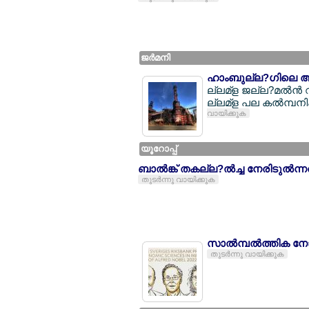
ജര്‍മനി
ഹാംബുല്ല?ഗിലെ ആല്
ല്ലമ്ള ജല്ല?മല്‍ന്
ല്ലമ്ള പല കല്‍മ്പനി
വായിക്കുക
യൂറോപ്പ്
ബാല്‍ങ്ക് തകല്ല?ല്‍ച്ച നേരിടുല
തുടര്‍ന്നു വായിക്കുക
സാല്‍മ്പല്‍ത്തിക നേ
തുടര്‍ന്നു വായിക്കുക