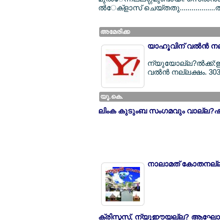
ല്‍േക്ളാസ് ചെയ്തതു.................
അമേരിക്ക
യാഹൂവിന് വല്‍ന്‍ ന
ന്യുയോല്ല?ല്‍ക്ക്
വല്‍ന്‍ നല്ലക്ഷം. 30
യൂ.കെ.
ലിംക കുടുംബ സംഗമവും വാല്ല?ഷ
നാലാമത് കോതനല്ല?
ക്രിസ്മസ്, ന്യൂഈയല്ല? ആഘോ