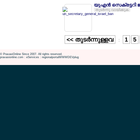
യുഎന്‍ സെക്രട്ടറി 
തുടര്‍ന്നു വായിക്കുക
<< തുടര്‍ന്നുള്ളവ
1
5
:
© PravasiOnline Since 2007. All rights reserved.
pravasionline.com : eServices : regionalportalWWWDEVplug