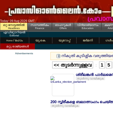
Today: 09 Aug 2026 GMT
ഒറ്റ നോട്ടത്തില്‍
സാമ്പത്തികം
ഓഫറുകള്‍
വിദ്യാഭ്യാസം
കല/സ
Headlines
Finance
Offers
Education
Arts
എഡിറ്റോറിയല്‍
Editorial
/ ഹോം
യൂ.കെ.
യൂറോപ്പ്
ജര്‍മനി
ഗള്‍
Home
മറ്റു രാജ്യങ്ങള്‍
Advertisements
നികുതി കുടിശ്ശിക വരുത്തിയത
<< തുടര്‍ന്നുള്ളവ
1
5
:
ശ്രീലങ്കന്‍ പാര്‍ലമെന
തുടര്‍ന്നു വായിക്കുക
200 സ്ത്രീകളെ ബലാത്സംഗം ചെയ്
തുടര്‍ന്നു വായിക്കുക