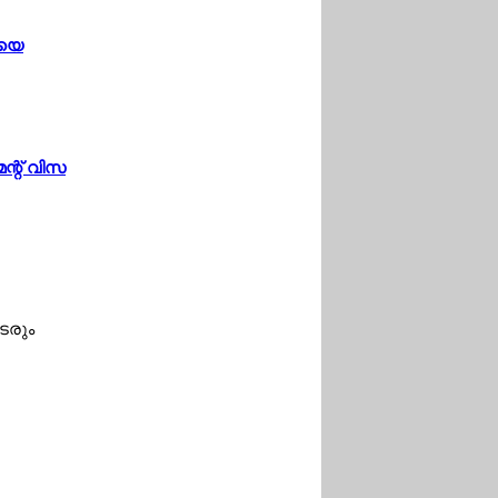
യയെ
ന്റ് വിസ
ടരും