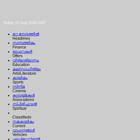
Today: 07 Aug 2026 GMT
ഒറ്റ നോട്ടത്തില്‍
Headlines
സാമ്പത്തികം
Finance
ഓഫറുകള്‍
Offers
വിദ്യാഭ്യാസം
Education
കല/സാഹിത്യം
Arts/Literature
കായികം
Sports
സിനിമ
Cinema
കൂട്ടായ്മകള്‍
Associations
സ്പിരിച്ചുവല്‍
Spiritual
Classifieds
സമകാലികം
Current
വാഹനങ്ങള്‍
Vehicles
എഡിറ്റോറിയല്‍