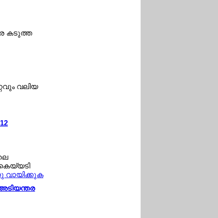
രെ കടുത്ത
്റവും വലിയ
 12
ിലെ
 കൈയ്യടി
്നു വായിക്കുക
് അടിയന്തര