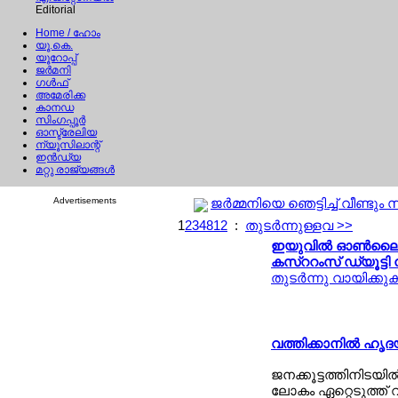
Editorial
Home
/ ഹോം
യൂ.കെ.
യൂറോപ്പ്
ജര്‍മനി
ഗള്‍ഫ്
അമേരിക്ക
കാനഡ
സിംഗപ്പൂര്‍
ഓസ്ട്രേലിയ
ന്യൂസിലാന്റ്
ഇന്‍ഡ്യ
മറ്റു രാജ്യങ്ങള്‍
Advertisements
ജര്‍മ്മനിയെ ഞെട്ടിച്ച് വീണ്
1
2
3
4
8
12
:
തുടര്‍ന്നുള്ളവ >>
ഇയുവില്‍ ഓണ്‍ലൈന്
കസ്ററംസ് ഡ്യൂട്ടി
തുടര്‍ന്നു വായിക്കു
വത്തിക്കാനില്‍ ഹൃദയം
ജനക്കൂട്ടത്തിനിടയില
ലോകം ഏറ്റെടുത്ത് 