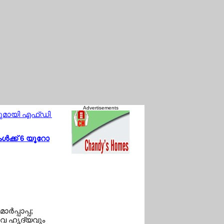
Advertisements
്റവുമായി എഫ്ഡി
സ്പെയിനിലെ ചരിത്ര ദേവാലയത്തില്‍ ലിയോ മ
‍ക്ക് 6 യൂറോ
്‍പ്പാപ്പ;
തീവ ഹൃദ്യവും