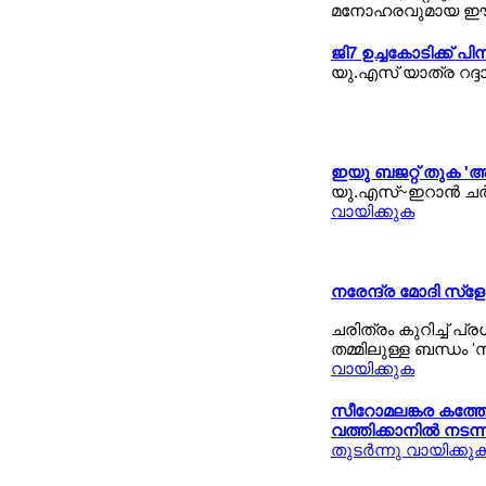
മനോഹരവുമായ ഈ വ
ജി7 ഉച്ചകോടിക്ക് പ
യു.എസ് യാത്ര റദ്ദാ
ഇയു ബജറ്റ് തുക 'അതിഭ
യു.എസ്~ഇറാന്‍ ചര്‍
വായിക്കുക
നരേന്ദ്ര മോദി സ്ള
ചരിത്രം കുറിച്ച് പ
തമ്മിലുള്ള ബന്ധം '
വായിക്കുക
സീറോമലങ്കര കത്തോല
വത്തിക്കാനില്‍ നടന്
തുടര്‍ന്നു വായിക്കു