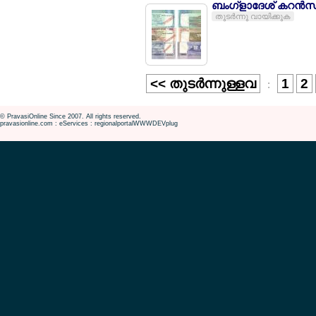
ബംഗ്ളാദേശ് കറന്‍സിയ
തുടര്‍ന്നു വായിക്കുക
<< തുടര്‍ന്നുള്ളവ
1
2
:
© PravasiOnline Since 2007. All rights reserved.
pravasionline.com : eServices : regionalportalWWWDEVplug