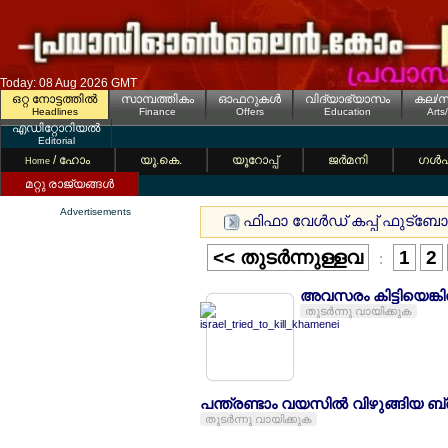
Today: 08 Aug 2026 GMT
ഒറ്റ നോട്ടത്തില്‍
സാമ്പത്തികം
ഓഫറുകള്‍
വിദ്യാഭ്യാസം
കല/സ
Headlines
Finance
Offers
Education
Arts
എഡിറ്റോറിയല്‍
Editorial
/ ഹോം
യൂ.കെ.
യൂറോപ്പ്
ജര്‍മനി
ഗള്‍
Home
മറ്റു രാജ്യങ്ങള്‍
Advertisements
ഫിഫാ വേള്‍ഡ് കപ്പ് ഫുട്ബോ
<< തുടര്‍ന്നുള്ളവ
1
2
:
അവസരം കിട്ടിയെങ്കി
തുടര്‍ന്നു വായിക്കുക
പന്ത്രണ്ടാം വയസില്‍ വിഴുങ്ങിയ ബ
തുടര്‍ന്നു വായിക്കുക