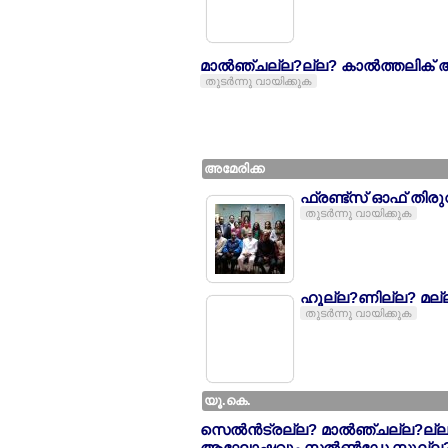
മാല്‍ഞ്ചല്ല?ല്ല? കാല്‍ത്തല
തുടര്‍ന്നു വായിക്കുക
അമേരിക്ക
ഫ്രണ്ട്സ് ഓഫ് തി
തുടര്‍ന്നു വായിക്കുക
ഹൂല്ല?ണില്ല? മല്ല
തുടര്‍ന്നു വായിക്കുക
യൂ.കെ.
സെല്‍ന്‍ട്രല്ല? മാല്‍ഞ്ചല്ല?ല
ആഘോഷവും സല്‍ണ്‍ഡേ സ്കൂല്ല?