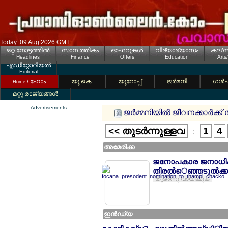
Today: 09 Aug 2026 GMT
ഒറ്റ നോട്ടത്തില്‍
സാമ്പത്തികം
ഓഫറുകള്‍
വിദ്യാഭ്യാസം
കല/സ
Headlines
Finance
Offers
Education
Arts
എഡിറ്റോറിയല്‍
Editorial
/ ഹോം
യൂ.കെ.
യൂറോപ്പ്
ജര്‍മനി
ഗള്‍
Home
മറ്റു രാജ്യങ്ങള്‍
Advertisements
ജര്‍മ്മനിയില്‍ ജീവനക്കാര്‍ക
<< തുടര്‍ന്നുള്ളവ
1
4
:
അമേരിക്ക
ജനോപകാര ജനാധിപത്
തിരല്‍െഞ്ഞടുല്‍ക്കണ
തുടര്‍ന്നു വായിക്കുക
ഇന്‍ഡ്യ