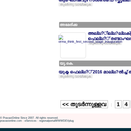
തുടര്‍ന്നു വായിക്കുക
അമേരിക്ക
അല്ല?ില്ല?ല്ലക്ള് 
ഫെല്ല?് രണ്ടാംഘല്
തുടര്‍ന്നു വായിക്കുക
യൂ.കെ.
യുക്മ ഫെല്ല?് 2016 മാല്ല?ല്‍ച്ച്
തുടര്‍ന്നു വായിക്കുക
<< തുടര്‍ന്നുള്ളവ
1
4
:
© PravasiOnline Since 2007. All rights reserved.
pravasionline.com : eServices : regionalportalWWWDEVplug