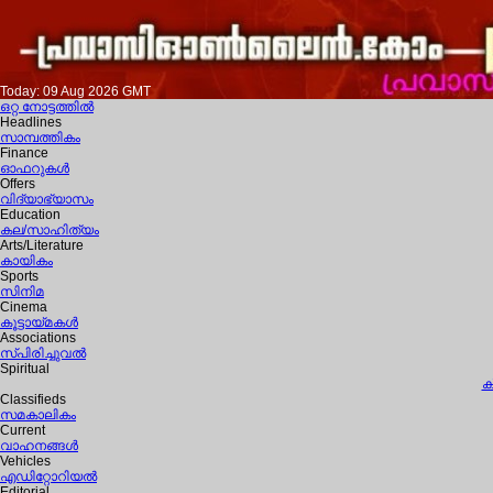
Today: 09 Aug 2026 GMT
ഒറ്റ നോട്ടത്തില്‍
Headlines
സാമ്പത്തികം
Finance
ഓഫറുകള്‍
Offers
വിദ്യാഭ്യാസം
Education
കല/സാഹിത്യം
Arts/Literature
കായികം
Sports
സിനിമ
Cinema
കൂട്ടായ്മകള്‍
Associations
സ്പിരിച്ചുവല്‍
Spiritual
ക
Classifieds
സമകാലികം
Current
വാഹനങ്ങള്‍
Vehicles
എഡിറ്റോറിയല്‍
Editorial