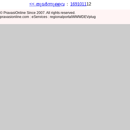
<< തുടര്‍ന്നുള്ളവ
:
1
6
9
10
11
12
© PravasiOnline Since 2007. All rights reserved.
pravasionline.com : eServices : regionalportalWWWDEVplug