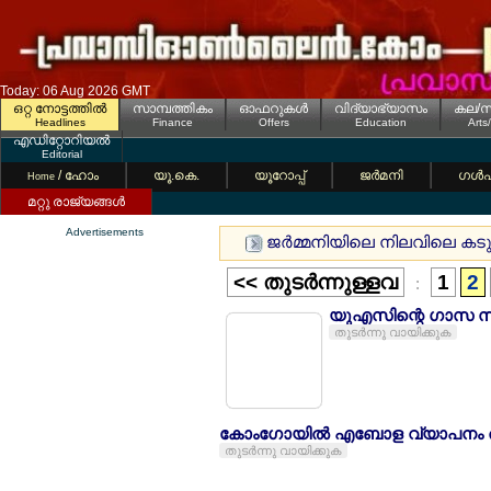
Today: 06 Aug 2026 GMT
ഒറ്റ നോട്ടത്തില്‍
സാമ്പത്തികം
ഓഫറുകള്‍
വിദ്യാഭ്യാസം
കല/സ
Headlines
Finance
Offers
Education
Arts
എഡിറ്റോറിയല്‍
Editorial
/ ഹോം
യൂ.കെ.
യൂറോപ്പ്
ജര്‍മനി
ഗള്‍
Home
മറ്റു രാജ്യങ്ങള്‍
Advertisements
ജര്‍മ്മനിയിലെ നിലവിലെ കടുത്
<< തുടര്‍ന്നുള്ളവ
1
2
:
യുഎസിന്റെ ഗാസ സമ
തുടര്‍ന്നു വായിക്കുക
കോംഗോയില്‍ എബോള വ്യാപനം ര
തുടര്‍ന്നു വായിക്കുക