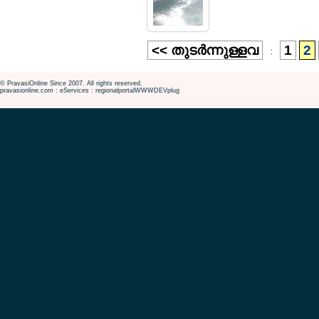
<< തുടര്‍ന്നുള്ളവ
1
2
:
© PravasiOnline Since 2007. All rights reserved.
pravasionline.com : eServices : regionalportalWWWDEVplug