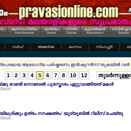
സം
കല/സാഹിത്യം
കായികം
സിനിമ
കൂട്ടായ്മകള്‍
സ്പിരിച്ചുവ
Arts/Literature
Sports
Cinema
Associations
Spiritual
ഗള്‍ഫ്
അമേരിക്ക
കാനഡ
സിംഗപ്പൂര്‍
ഓസ
ിത്രപരമായ ആരോഗ്യ പരിഷ്കരണം ഇന്‍ഷുറന്‍സ് തുകയില്‍ വന്‍ മാറ്
1
2
3
4
5
6
7
8
10
12
തുടര്‍ന്നുള്
:
:
്ക്കു വേണ്ടി നൊബേല്‍ പുരസ്കാരം ഏറ്റുവാങ്ങിയത് മകള്‍
യിക്കുക
ലയിലുദിക്കും ഉത്രം നനക്ഷത്രം' യൂട്യൂബില്‍ റിലീസ് ചെയ്തു
യിക്കുക