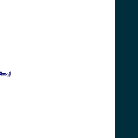
തപ്പി