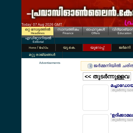
Today: 07 Aug 2026 GMT
ഒറ്റ നോട്ടത്തില്‍
സാമ്പത്തികം
ഓഫറുകള്‍
വിദ്യാഭ്യാ
Headlines
Finance
Offers
Education
എഡിറ്റോറിയല്‍
Editorial
/ ഹോം
യൂ.കെ.
യൂറോപ്പ്
ജര്‍മനി
Home
മറ്റു രാജ്യങ്ങള്‍
Advertisements
ജര്‍മ്മനിയില്‍ ചര
<< തുടര്‍ന്നുള്ളവ
മച്ചാഡോയ
തുടര്‍ന്നു വാ
'ഉദിക്കാമ
തുടര്‍ന്നു വാ