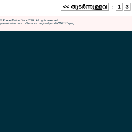
<< തുടര്‍ന്നുള്ളവ
1
3
:
© PravasiOnline Since 2007. All rights reserved.
pravasionline.com : eServices : regionalportalWWWDEVplug