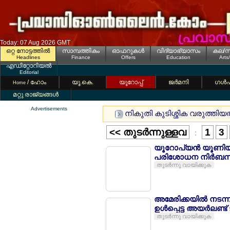
Today: 07 Aug 2026 GMT
ഒറ്റ നോട്ടത്തില്‍
സാമ്പത്തികം
ഓഫറുകള്‍
വിദ്യാഭ്യാസം
കല/സ
Headlines
Finance
Offers
Education
Arts
എഡിറ്റോറിയല്‍
Editorial
/ ഹോം
യൂ.കെ.
യൂറോപ്പ്
ജര്‍മനി
ഗള്‍
Home
മറ്റു രാജ്യങ്ങള്‍
Advertisements
നികുതി കുടിശ്ശിക വരുത്തിയത
<< തുടര്‍ന്നുള്ളവ
1
3
:
യൂറോപ്യന്‍ യൂണിയ
പരിശോധന നിര്‍ബന്
തുടര്‍ന്നു വായിക്കുക
അമേരിക്കയില്‍ നടന്
ഉള്‍പ്പെട്ട അയര്‍ലണ്ട് 
തുടര്‍ന്നു വായിക്കുക