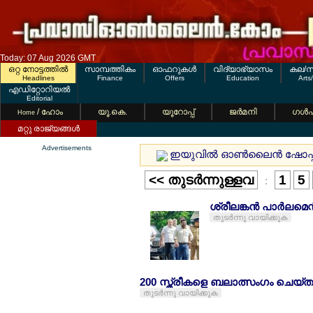
Today: 07 Aug 2026 GMT
ഒറ്റ നോട്ടത്തില്‍
സാമ്പത്തികം
ഓഫറുകള്‍
വിദ്യാഭ്യാസം
കല/സ
Headlines
Finance
Offers
Education
Arts
എഡിറ്റോറിയല്‍
Editorial
/ ഹോം
യൂ.കെ.
യൂറോപ്പ്
ജര്‍മനി
ഗള്‍
Home
മറ്റു രാജ്യങ്ങള്‍
Advertisements
ഇയുവില്‍ ഓണ്‍ലൈന്‍ ഷോപ്പ
<< തുടര്‍ന്നുള്ളവ
1
5
:
ശ്രീലങ്കന്‍ പാര്‍ലമെന
തുടര്‍ന്നു വായിക്കുക
200 സ്ത്രീകളെ ബലാത്സംഗം ചെയ്
തുടര്‍ന്നു വായിക്കുക