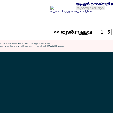
യുഎന്‍ സെക്രട്ടറി 
തുടര്‍ന്നു വായിക്കുക
<< തുടര്‍ന്നുള്ളവ
1
5
:
© PravasiOnline Since 2007. All rights reserved.
pravasionline.com : eServices : regionalportalWWWDEVplug