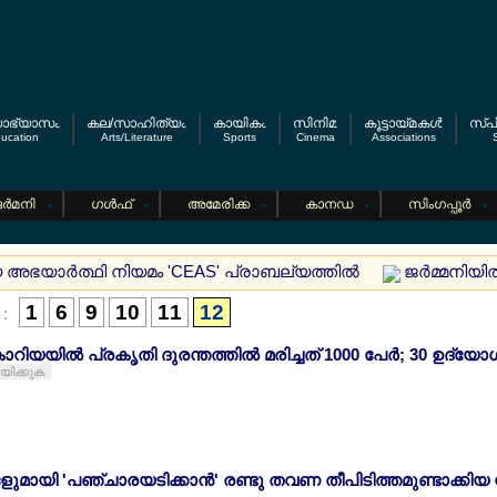
യാഭ്യാസം
കല/സാഹിത്യം
കായികം
സിനിമ
കൂട്ടായ്മകള്‍
സ്പി
ucation
Arts/Literature
Sports
Cinema
Associations
S
ര്‍മനി
ഗള്‍ഫ്
അമേരിക്ക
കാനഡ
സിംഗപ്പൂര്‍
യ അഭയാര്‍ത്ഥി നിയമം 'CEAS' പ്രാബല്യത്തില്‍
ജര്‍മ്മനിയി
1
6
9
10
11
12
:
റിയയില്‍ പ്രകൃതി ദുരന്തത്തില്‍ മരിച്ചത് 1000 പേര്‍; 30 ഉദ്യേ
ായിക്കുക
യി 'പഞ്ചാരയടിക്കാന്‍' രണ്ടു തവണ തീപിടിത്തമുണ്ടാക്കിയ സ്ത