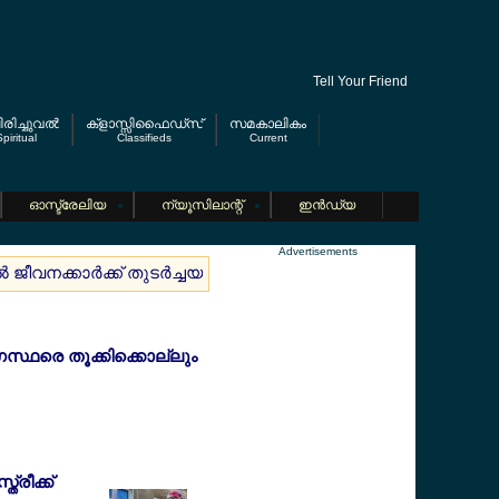
Tell Your Friend
രിച്ചുവല്‍
ക്ളാസ്സിഫൈഡ്സ്
സമകാലികം
piritual
Classifieds
Current
ഓസ്ട്രേലിയ
ന്യൂസിലാന്റ്
ഇന്‍ഡ്യ
Advertisements
ല്‍ ജീവനക്കാര്‍ക്ക് തുടര്‍ച്ചയായി 3 ആഴ്ചയോ അതില്‍ കൂടുതലോ
ാഗസ്ഥരെ തൂക്കിക്കൊല്ലും
്രീക്ക്