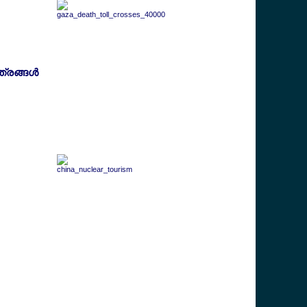
രങ്ങള്‍