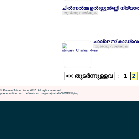
ചില്‍ന്നല്‍മ്മ ഉല്‍ണ്ണുല്‍ണ്ണി നിര്
തുടര്‍ന്നു വായിക്കുക
ചാല്ല?സ് കാഡ്വെല
തുടര്‍ന്നു വായിക്കുക
<< തുടര്‍ന്നുള്ളവ
1
2
:
© PravasiOnline Since 2007. All rights reserved.
pravasionline.com : eServices : regionalportalWWWDEVplug