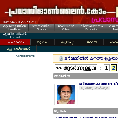
Today: 06 Aug 2026 GMT
ഒറ്റ നോട്ടത്തില്‍
സാമ്പത്തികം
ഓഫറുകള്‍
വിദ്യാഭ്യാസം
കല/സ
Headlines
Finance
Offers
Education
Arts
എഡിറ്റോറിയല്‍
Editorial
/ ഹോം
യൂ.കെ.
യൂറോപ്പ്
ജര്‍മനി
ഗള്‍
Home
മറ്റു രാജ്യങ്ങള്‍
Advertisements
ജര്‍മ്മനിയില്‍ കനത്ത ഉഷ്ണത
<< തുടര്‍ന്നുള്ളവ
1
2
:
അമേരിക്ക
മറിയാല്‍മ്മ തോമസ
തുടര്‍ന്നു വായിക്കുക
യൂ.കെ.