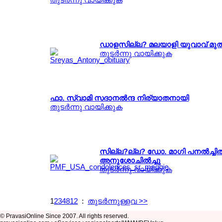
ഡാളസില്ല? മലയാളി യുവാവ് മുല്‍ങ്
തുടര്‍ന്നു വായിക്കുക
ഫാ. സ്വാമി സദാനല്‍ന്ദ നിര്യാതനായി
തുടര്‍ന്നു വായിക്കുക
സില്ല?ല്ല? ഡോ. മാഗി പനല്‍ച്ചി
അനുശോചില്‍ച്ചു
തുടര്‍ന്നു വായിക്കുക
1
2
3
4
8
12
:
തുടര്‍ന്നുള്ളവ >>
© PravasiOnline Since 2007. All rights reserved.