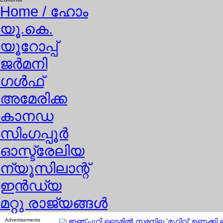
Home
/ ഹോം
യൂ.കെ.
യൂറോപ്പ്
ജര്‍മനി
ഗള്‍ഫ്
അമേരിക്ക
കാനഡ
സിംഗപ്പൂര്‍
ഓസ്ട്രേലിയ
ന്യൂസിലാന്റ്
ഇന്‍ഡ്യ
മറ്റു രാജ്യങ്ങള്‍
Advertisements
ഇഞ്ചുറി ടൈമില്‍ സമനില 'മുറിവ്' ഉണക്ക