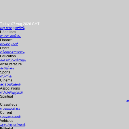
Today: 07 Aug 2026 GMT
ഒറ്റ നോട്ടത്തില്‍
Headlines
സാമ്പത്തികം
Finance
ഓഫറുകള്‍
Offers
വിദ്യാഭ്യാസം
Education
കല/സാഹിത്യം
Arts/Literature
കായികം
Sports
സിനിമ
Cinema
കൂട്ടായ്മകള്‍
Associations
സ്പിരിച്ചുവല്‍
Spiritual
ക
Classifieds
സമകാലികം
Current
വാഹനങ്ങള്‍
Vehicles
എഡിറ്റോറിയല്‍
Editorial