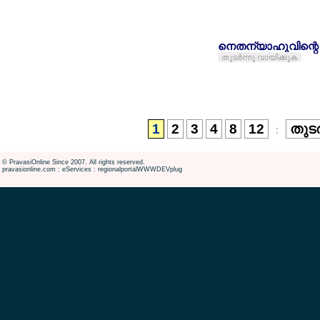
നെതന്യാഹുവിന്റെ മാ
തുടര്‍ന്നു വായിക്കുക
1
2
3
4
8
12
തുടര
:
© PravasiOnline Since 2007. All rights reserved.
pravasionline.com : eServices : regionalportalWWWDEVplug