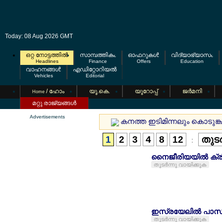
Today: 08 Aug 2026 GMT
ഒറ്റ നോട്ടത്തില്‍
സാമ്പത്തികം
ഓഫറുകള്‍
വിദ്യാഭ്യാസം
Headlines
Finance
Offers
Education
വാഹനങ്ങള്‍
എഡിറ്റോറിയല്‍
Vehicles
Editorial
/ ഹോം
യൂ.കെ.
യൂറോപ്പ്
ജര്‍മനി
Home
മറ്റു രാജ്യങ്ങള്‍
Advertisements
കനത്ത ഇടിമിന്നലും കൊടുങ്ക
1
2
3
4
8
12
തുടര
:
നൈജീരിയയില്‍ ക്ര
തുടര്‍ന്നു വായിക്കുക
ഇസ്രയേലില്‍ പാസ്റ
തുടര്‍ന്നു വായിക്കുക