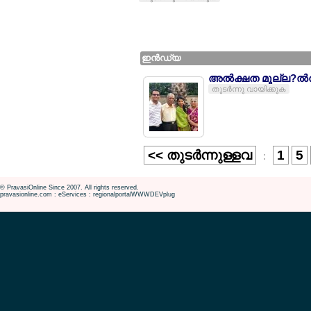
ഇന്‍ഡ്യ
അല്‍ക്ഷത മൂല്ല?ല്‍
തുടര്‍ന്നു വായിക്കുക
<< തുടര്‍ന്നുള്ളവ
1
5
:
© PravasiOnline Since 2007. All rights reserved.
pravasionline.com : eServices : regionalportalWWWDEVplug