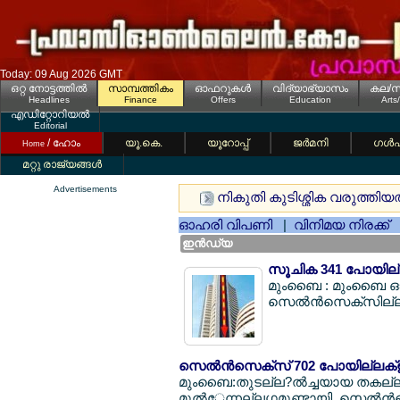
Today: 09 Aug 2026 GMT
ഒറ്റ നോട്ടത്തില്‍
സാമ്പത്തികം
ഓഫറുകള്‍
വിദ്യാഭ്യാസം
കല/സ
Headlines
Finance
Offers
Education
Arts
എഡിറ്റോറിയല്‍
Editorial
/ ഹോം
യൂ.കെ.
യൂറോപ്പ്
ജര്‍മനി
ഗള്‍
Home
മറ്റു രാജ്യങ്ങള്‍
Advertisements
നികുതി കുടിശ്ശിക വരുത്തിയത
ഓഹരി വിപണി
|
വിനിമയ നിരക്ക്
ഇന്‍ഡ്യ
സൂചിക 341 പോയില്ല
മുംബൈ : മുംബൈ ഓഹ
സെല്‍ന്‍സെക്സില്ല? 
സെല്‍ന്‍സെക്സ് 702 പോയില്ലക്ള് തി
മുംബൈ:തുടല്ല?ല്‍ച്ചയായ തകല്ല?
മുല്‍േന്നല്ലഗ്ഗമുണ്ടായി. സെല്‍ന്‍