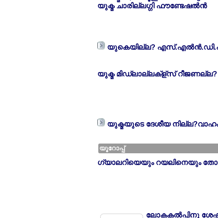
യുക്മ ചാരില്ലഗ്ഗി ഫൗണ്ടേഷല്‍ന്‍
യുകെയില്ല? എസ്.എല്‍ന്‍.ഡി.
യുക്മ മിഡ്ലാല്ലക്ള്സ് റീജണല്ല
യുക്മയുടെ ദേശീയ നില്ല?വാഹ
യൂറോപ്പ്
ഗ്യാലറിയെയും റയലിനെയും തോല്ല?
ലോകകല്‍പ്പിനു ശേഷം