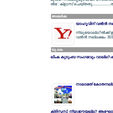
ല്‍േക്ളാസ് ചെയ്തതു.................
അമേരിക്ക
യാഹൂവിന് വല്‍ന്‍ ന
ന്യുയോല്ല?ല്‍ക്ക്
വല്‍ന്‍ നല്ലക്ഷം. 30
യൂ.കെ.
ലിംക കുടുംബ സംഗമവും വാല്ല?ഷ
നാലാമത് കോതനല്ല?
ക്രിസ്മസ്, ന്യൂഈയല്ല? ആഘോ