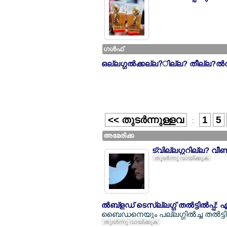
ഗള്‍ഫ്
ഒല്ലഗ്ഗല്‍ക്കല്ല?ില്ല? തീല്ല?ല്‍
<< തുടര്‍ന്നുള്ളവ
1
5
:
അമേരിക്ക
ട്വില്ലഗ്ഗറില്ല? വീണ്
തുടര്‍ന്നു വായിക്കുക
ല്‍ബ്ളഡ് ടെസ്ല്ലഗ്ഗ് തല്‍ട്ടില്‍പ
ബൈഡനെയും പല്ലഗ്ഗില്‍ച്ച തല്‍ട്ടില
തുടര്‍ന്നു വായിക്കുക