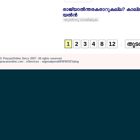
രാജ്യാല്‍ന്തരകരാറുകല്ല? കാല്
യല്‍ന്‍
തുടര്‍ന്നു വായിക്കുക
1
2
3
4
8
12
തുടര
:
© PravasiOnline Since 2007. All rights reserved.
pravasionline.com : eServices : regionalportalWWWDEVplug