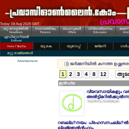
Today: 08 Aug 2026 GMT
ഒറ്റ നോട്ടത്തില്‍
സാമ്പത്തികം
ഓഫറുകള്‍
വിദ്യാഭ്യാസം
കല/സ
Headlines
Finance
Offers
Education
Arts
എഡിറ്റോറിയല്‍
Editorial
/ ഹോം
യൂ.കെ.
യൂറോപ്പ്
ജര്‍മനി
ഗള്‍
Home
മറ്റു രാജ്യങ്ങള്‍
Advertisements
ജര്‍മ്മനിയില്‍ കനത്ത ഉഷ്ണത
1
2
3
4
8
12
തുടര
:
ഇന്‍ഡ്യ
വ്യവസായികളും വല്‍
അല്‍ട്ടിമറില്‍ക്കുല്‍ന
തുടര്‍ന്നു വായിക്കുക
റബല്ല?നയം: പ്രഹസനചല്ല?ല്‍ച്ചകള
ല്ലമ്ളഇല്‍ന്‍ഫാം