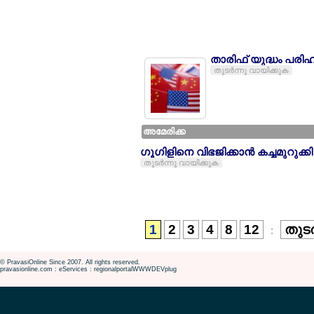
താരിഫ് യുദ്ധം പരിഹര
തുടര്‍ന്നു വായിക്കുക
അമേരിക്ക
ഗൂഗിളിനെ വിഭജിക്കാന്‍ കച്ചമുറുക
തുടര്‍ന്നു വായിക്കുക
1
2
3
4
8
12
തുടര
:
© PravasiOnline Since 2007. All rights reserved.
pravasionline.com : eServices : regionalportalWWWDEVplug