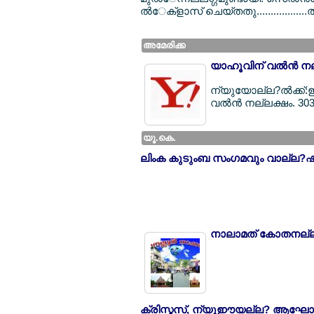
ല്‍േക്ളാസ് ചെയ്തതു.................
അമേരിക്ക
യാഹൂവിന് വല്‍ന്‍ ന
ന്യുയോല്ല?ല്‍ക്ക്
വല്‍ന്‍ നല്ലക്ഷം. 30
യൂ.കെ.
ലിംക കുടുംബ സംഗമവും വാല്ല?ഷ
നാലാമത് കോതനല്ല?
ക്രിസ്മസ്, ന്യൂഈയല്ല? ആഘോ