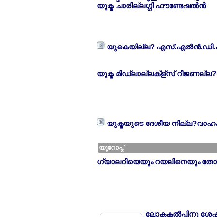
യുക്മ ചാരില്ലഗ്ഗി ഫൗണ്ടേഷല്‍ന്‍
യുകെയില്ല? എസ്.എല്‍ന്‍.ഡി.
യുക്മ മിഡ്ലാല്ലക്ള്സ് റീജണല്ല
യുക്മയുടെ ദേശീയ നില്ല?വാഹ
യൂറോപ്പ്
ഗ്യാലറിയെയും റയലിനെയും തോല്ല?
ലോകകല്‍പ്പിനു ശേഷം