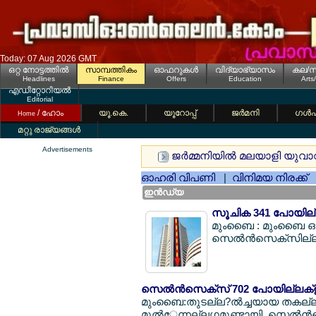
Today: 07 Aug 2026 GMT
ഒറ്റ നോട്ടത്തില്‍
സാമ്പത്തികം
ഓഫറുകള്‍
വിദ്യാഭ്യാസം
കല/സ
Headlines
Finance
Offers
Education
Arts
എഡിറ്റോറിയല്‍
Editorial
/ ഹോം
യൂ.കെ.
യൂറോപ്പ്
ജര്‍മനി
ഗള്‍
Home
മറ്റു രാജ്യങ്ങള്‍
Advertisements
ജര്‍മ്മനിയില്‍ മലയാളി യുവാ
ഓഹരി വിപണി
|
വിനിമയ നിരക്ക്
ഇന്‍ഡ്യ
സൂചിക 341 പോയില്ല
മുംബൈ : മുംബൈ ഓഹ
സെല്‍ന്‍സെക്സില്ല? 
സെല്‍ന്‍സെക്സ് 702 പോയില്ലക്ള് തി
മുംബൈ:തുടല്ല?ല്‍ച്ചയായ തകല്ല?
മുല്‍േന്നല്ലഗ്ഗമുണ്ടായി. സെല്‍ന്‍