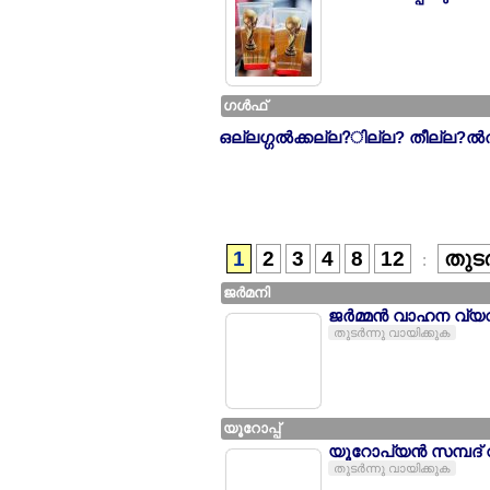
ഗള്‍ഫ്
ഒല്ലഗ്ഗല്‍ക്കല്ല?ില്ല? തീല്ല?ല്‍
1
2
3
4
8
12
തുടര
:
ജര്‍മനി
ജര്‍മ്മന്‍ വാഹന വ്
തുടര്‍ന്നു വായിക്കുക
യൂറോപ്പ്
യൂറോപ്യന്‍ സമ്പദ്
തുടര്‍ന്നു വായിക്കുക