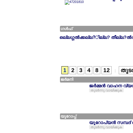
ഗള്‍ഫ്
ഒല്ലഗ്ഗല്‍ക്കല്ല?ില്ല? തീല്ല?ല്‍
1
2
3
4
8
12
തുടര
:
ജര്‍മനി
ജര്‍മ്മന്‍ വാഹന വ്
തുടര്‍ന്നു വായിക്കുക
യൂറോപ്പ്
യൂറോപ്യന്‍ സമ്പദ്
തുടര്‍ന്നു വായിക്കുക