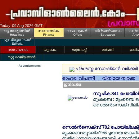
Today: 09 Aug 2026 GMT
ഒറ്റ നോട്ടത്തില്‍
സാമ്പത്തികം
ഓഫറുകള്‍
വിദ്യാഭ്യാസം
കല/സ
Headlines
Finance
Offers
Education
Arts
എഡിറ്റോറിയല്‍
Editorial
/ ഹോം
യൂ.കെ.
യൂറോപ്പ്
ജര്‍മനി
ഗള്‍
Home
മറ്റു രാജ്യങ്ങള്‍
Advertisements
പ്രശസ്ത സോഷ്യല്‍ വര്‍ക്കര്‍
ഓഹരി വിപണി
|
വിനിമയ നിരക്ക്
ഇന്‍ഡ്യ
സൂചിക 341 പോയില്ല
മുംബൈ : മുംബൈ ഓഹ
സെല്‍ന്‍സെക്സില്ല? 
സെല്‍ന്‍സെക്സ് 702 പോയില്ലക്ള് തി
മുംബൈ:തുടല്ല?ല്‍ച്ചയായ തകല്ല?
മുല്‍േന്നല്ലഗ്ഗമുണ്ടായി. സെല്‍ന്‍