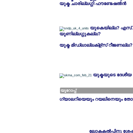
യുക്മ ചാരില്ലഗ്ഗി ഫൗണ്ടേഷല്‍ന്‍
യുകെയില്ല? എസ്.എ
യൂണില്ലഗ്ഗുകല്ല?
യുക്മ മിഡ്ലാല്ലക്ള്സ് റീജണല്ല
യുക്മയുടെ ദേശീയ
യൂറോപ്പ്
ഗ്യാലറിയെയും റയലിനെയും തോല്ല?
ലോകകല്‍പ്പിനു ശേഷം