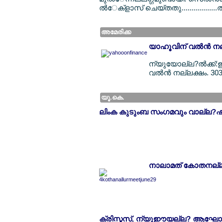
ല്‍േക്ളാസ് ചെയ്തതു.................
അമേരിക്ക
യാഹൂവിന് വല്‍ന്‍ ന
ന്യുയോല്ല?ല്‍ക്ക്
വല്‍ന്‍ നല്ലക്ഷം. 30
യൂ.കെ.
ലിംക കുടുംബ സംഗമവും വാല്ല?ഷ
നാലാമത് കോതനല്ല?
ക്രിസ്മസ്, ന്യൂഈയല്ല? ആഘോ