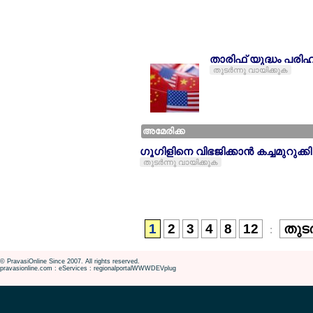
താരിഫ് യുദ്ധം പരിഹര
തുടര്‍ന്നു വായിക്കുക
അമേരിക്ക
ഗൂഗിളിനെ വിഭജിക്കാന്‍ കച്ചമുറുക
തുടര്‍ന്നു വായിക്കുക
1
2
3
4
8
12
തുടര
:
© PravasiOnline Since 2007. All rights reserved.
pravasionline.com : eServices : regionalportalWWWDEVplug