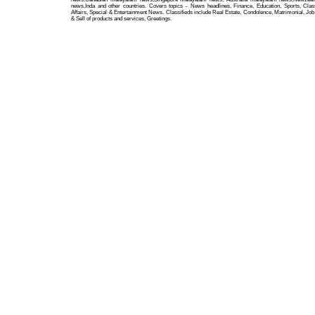
news,Inda and other countries. Covers topics - News headlines, Finance, Education, Sports, Class
Affairs, Special & Entertainment News. Classifieds include Real Estate, Condolence, Matrimonial, Jo
& Sell of products and services, Greetings.