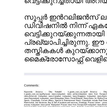
വെട്ടിക്കുറച്ചതായി അറിയി
സൂപ്പര്‍ ഇന്‍റലിജന്‍സ
ഡിവിഷനില്‍ നിന്ന് ഏക
വെട്ടിക്കുറയ്ക്കുന്നതാ
പ്രഖ്യാപിച്ചിരുന്നു. 
തസ്തികകള്‍ കുറയ്ക്കാന
മൈക്രോസോഫ്റ്റ് വെളിപ്
Comments:
Keywords: America - Otta Nottathil - it_giants_cost_cut_layoff America - Otta
it_giants_cost_cut_layoff,pravasi news,malayalam news portal,malayalam news from Europe,
news,American malayalam news,Canadian malayalam news,Singapore malayalam news,Austra
news,Newzealand malayalam news,Malayalees News Portal,Malayali News,News for Mallus,Finan
Sports, Classifieds, Current Affairs, Special & Entertainment News. Classifieds include Real Esta
Matrimonial, Job Vacancies, Buy & Sell of products and services, Greetings. Pravasi Lokam - prava
pravasi malayalam news portal. Malayalam Pravasi news from Europe,Gulf malayalam news,Amer
news,Canadian malayalam news,Singapore malayalam news, Australia malayalam news,Newzea