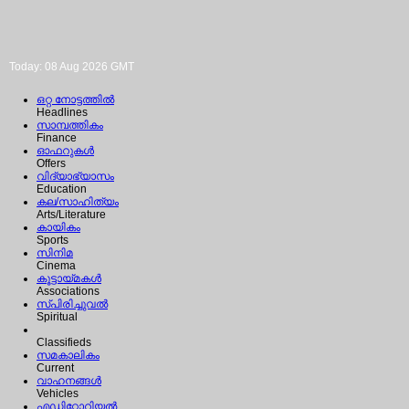
Today: 08 Aug 2026 GMT
ഒറ്റ നോട്ടത്തില്‍
Headlines
സാമ്പത്തികം
Finance
ഓഫറുകള്‍
Offers
വിദ്യാഭ്യാസം
Education
കല/സാഹിത്യം
Arts/Literature
കായികം
Sports
സിനിമ
Cinema
കൂട്ടായ്മകള്‍
Associations
സ്പിരിച്ചുവല്‍
Spiritual
Classifieds
സമകാലികം
Current
വാഹനങ്ങള്‍
Vehicles
എഡിറ്റോറിയല്‍