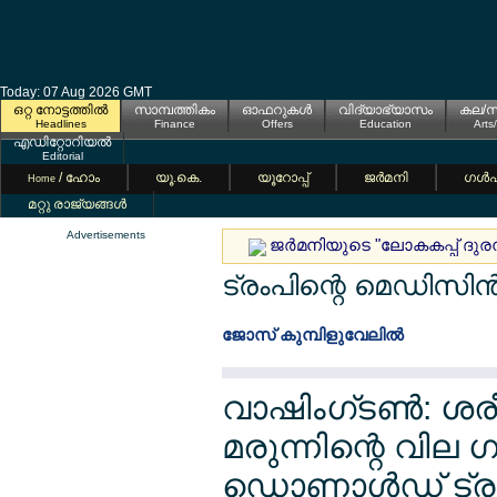
Today: 07 Aug 2026 GMT
ഒറ്റ നോട്ടത്തില്‍
സാമ്പത്തികം
ഓഫറുകള്‍
വിദ്യാഭ്യാസം
കല/സ
Headlines
Finance
Offers
Education
Arts
എഡിറ്റോറിയല്‍
Editorial
/ ഹോം
യൂ.കെ.
യൂറോപ്പ്
ജര്‍മനി
ഗള്‍
Home
മറ്റു രാജ്യങ്ങള്‍
Advertisements
ജര്‍മനിയുടെ "ലോകകപ്പ് ദുരന
ട്രംപിന്റെ മെഡിസി
ജോസ് കുമ്പിളുവേലില്‍
വാഷിംഗ്ടണ്‍: ശരീ
മരുന്നിന്റെ വില
ഡൊണാള്‍ഡ് ട്രംപ്