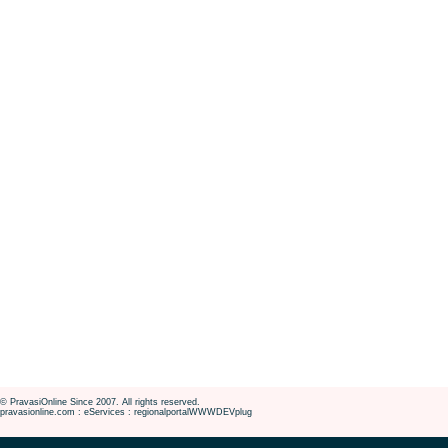
© PravasiOnline Since 2007. All rights reserved.
pravasionline.com : eServices : regionalportalWWWDEVplug