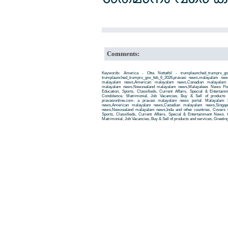
Comments:
Keywords: America - Otta Nottathil - trumplaunched_trumprx_go
trumplaunched_trumprx_gov_feb_6_2026,pravasi news,malayalam ne
malayalam news,American malayalam news,Canadian malayalam n
malayalam news,Newzealand malayalam news,Malayalees News Porta
Education, Sports, Classifieds, Current Affairs, Special & Entertai
Condolence, Matrimonial, Job Vacancies, Buy & Sell of products
pravasionline.com- a pravasi malayalam news portal. Malayalam
news,American malayalam news,Canadian malayalam news,Singap
news,Newzealand malayalam news,Inda and other countries. Covers t
Sports, Classifieds, Current Affairs, Special & Entertainment News. 
Matrimonial, Job Vacancies, Buy & Sell of products and services, Greetin