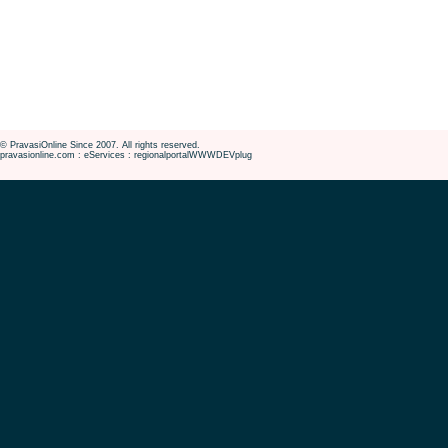
© PravasiOnline Since 2007. All rights reserved.
pravasionline.com : eServices : regionalportalWWWDEVplug