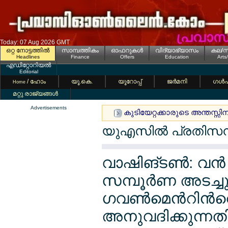
Today: 07 Aug 2026 GMT
ഒറ്റ നോട്ടത്തില്‍
സാമ്പത്തികം
ഓഫറുകള്‍
വിദ്യാഭ്യാസം
കല/സ
Headlines
Finance
Offers
Education
Arts
എഡിറ്റോറിയല്‍
Editorial
/ ഹോം
യൂ.കെ.
യൂറോപ്പ്
ജര്‍മനി
ഗള്‍
Home
മറ്റു രാജ്യങ്ങള്‍
Advertisements
കുടിയേറ്റക്കാരുടെ അന്തസ്സിന് മ
യുഎസില്‍ പ്രതിസന്ധി
വാഷിങ്ടണ്‍: വന്‍
സമ്പൂര്‍ണ അടച്ചു
ഗവണ്‍മെന്‍റിന്‍റെ
അനുവദിക്കുന്നത