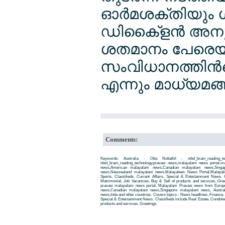
ഓര്‍മശക്തിയും ശ്
ഡികൈ്ളന്‍ അനുഭ
ശതമാനം പേരെയും
സംവിധാനത്തിന്
എന്നും മാധ്യമങ്ങള്
Comments:
Keywords: Australia - Otta Nottathil - nibd_brain_reading_t
nibd_brain_reading_technology,pravasi news,malayalam news portal
news,American malayalam news,Canadian malayalam news,Singap
news,Newzealand malayalam news,Malayalees News Portal,Malayali
Sports, Classifieds, Current Affairs, Special & Entertainment News. 
Matrimonial, Job Vacancies, Buy & Sell of products and services, Gre
pravasi malayalam news portal. Malayalam Pravasi news from Euro
news,Canadian malayalam news,Singapore malayalam news, Austra
news,Inda and other countries. Covers topics - News headlines, Finance, E
Special & Entertainment News. Classifieds include Real Estate, Condole
products and services, Greetings.