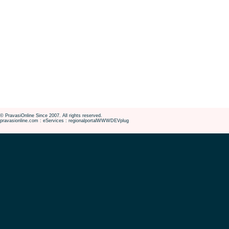
© PravasiOnline Since 2007. All rights reserved.
pravasionline.com : eServices : regionalportalWWWDEVplug