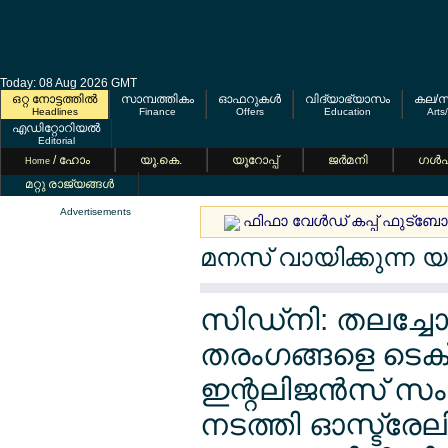
Today: 08 Aug 2026 GMT
ഒറ്റ നോട്ടത്തില്‍
സാമ്പത്തികം
ഓഫറുകള്‍
വിദ്യാഭ്യാസം
കല/സ
Headlines
Finance
Offers
Education
Arts
എഡിറ്റോറിയല്‍
Editorial
/ ഹോം
യൂ.കെ.
യൂറോപ്പ്
ജര്‍മനി
ഗള്‍
Home
മറ്റു രാജ്യങ്ങള്‍
Advertisements
ഫിഫാ വേള്‍ഡ് കപ്പ് ഫുട്ബോ
മനസ് വായിക്കുന്ന യ
സിഡ്നി: തലച്ചേ
തരംഗങ്ങളെ ടെക്സ്
ഇന്റലിജന്‍സ് സംവ
നടത്തി ഓസ്ട്രേലി