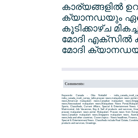
കാര്യങ്ങളില്‍ ഉറ
ക്യാനഡയും ഏറെ ബ
കൂടിക്കാഴ്ച മികച
മോദി എക്സില്‍ 
മോദി ക്യാനഡയി
Comments:
Keywords: Canada - Otta Nottathil - india_canada_modi_ca
india_canada_modi_carney_talks,pravasi news,malayalam news portal
news,American malayalam news,Canadian malayalam news,Singap
news,Newzealand malayalam news,Malayalees News Portal,Malayali
Sports, Classifieds, Current Affairs, Special & Entertainment News. 
Matrimonial, Job Vacancies, Buy & Sell of products and services, Gre
pravasi malayalam news portal. Malayalam Pravasi news from Euro
news,Canadian malayalam news,Singapore malayalam news, Austra
news,Inda and other countries. Covers topics - News headlines, Finance, E
Special & Entertainment News. Classifieds include Real Estate, Condole
products and services, Greetings.