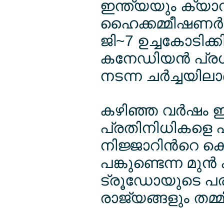
ഇന്ത്യയും ക്യ
ഹൈക്കമ്മീഷണര്‍മ
ജി~7 ഉച്ചകോടിക്
കനേഡിയന്‍ പ്രധാന
നടന്ന ചര്‍ച്ചയി
കഴിഞ്ഞ വര്‍ഷം ഇ
പ്രതിനിധികളെ പുറ
നിജ്ജാറിന്‍റെ ക
പങ്കുണ്ടെന്ന മുന
ട്രൂഡോയുടെ പരാ
രാജ്യങ്ങളും തമ