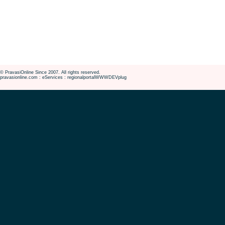
© PravasiOnline Since 2007. All rights reserved.
pravasionline.com : eServices : regionalportalWWWDEVplug