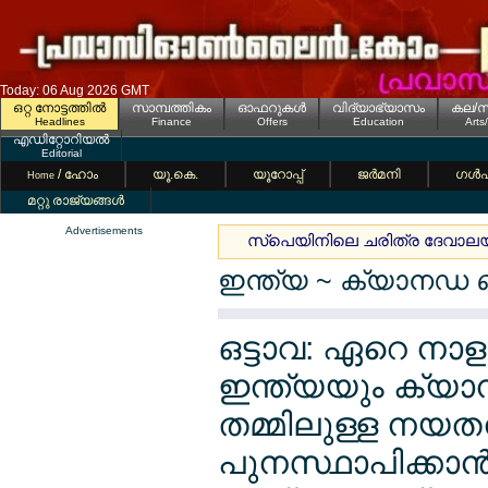
Today: 06 Aug 2026 GMT
ഒറ്റ നോട്ടത്തില്‍
സാമ്പത്തികം
ഓഫറുകള്‍
വിദ്യാഭ്യാസം
കല/സ
Headlines
Finance
Offers
Education
Arts
എഡിറ്റോറിയല്‍
Editorial
/ ഹോം
യൂ.കെ.
യൂറോപ്പ്
ജര്‍മനി
ഗള്‍
Home
മറ്റു രാജ്യങ്ങള്‍
Advertisements
സ്പെയിനിലെ ചരിത്ര ദേവാലയത്തി
ഇന്ത്യ ~ ക്യാനഡ ബ
ഒട്ടാവ: ഏറെ നാള
ഇന്ത്യയും ക്യ
തമ്മിലുള്ള നയതന
പുനസ്ഥാപിക്കാന