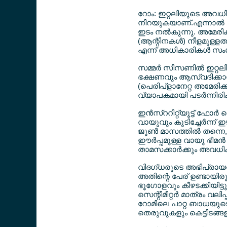
റോം: ഇറ്റലിയുടെ അവധി
നിറയുകയാണ്.എന്നാല്‍ ഡേ
ഇടം നല്‍കുന്നു. അമേരിക
(ആന്റിനകള്‍) നീളമുള്ള
എന്ന് അധികാരികള്‍ സംശ
സമ്മര്‍ സീസണില്‍ ഇറ്
ഭക്ഷണവും ആസ്വദിക്കാന്‍
(പെരിപ്ളാനേറ്റ അമേരിക
വ്യാപകമായി പടര്‍ന്നിരിക്ക
ഇന്‍സ്ററിറ്റ്യൂട്ട് ഫോ
വായുവും കൂടിച്ചേര്‍ന്
ജൂണ്‍ മാസത്തില്‍ തന്നെ,
ഈര്‍പ്പമുള്ള വായു ഭീമന
താമസക്കാര്‍ക്കും അവധിക്ക
വിദഗ്ധരുടെ അഭിപ്രായത്ത
അതിന്റെ പേര് ഉണ്ടായിരുന
ഭൂഗോളവും കീഴടക്കിയിട്ടു
സെന്റീമീറ്റര്‍ മാത്രം വലി
റോമിലെ പാറ്റ ബാധയുടെ
തെരുവുകളും കെട്ടിടങ്ങളും