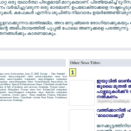
 പാറ്റ ഒരു യഥാര്‍ത്ഥ പ്രശ്നമായി മാറുകയാണ്. പ്രത്യേകിച്ച് ടൂ
്‍ദ്ധിച്ചുവരുന്ന ഒരു ഭാരമാണ്. ഉപഭോക്താക്കളെ നഷ്ടപ്പെടുമ
ുകള്‍, കഫേകള്‍ എന്നിവ ശുചിത്വ നിലവാരം ഉയര്‍ത്തേണ്ടിവരുന്
പുളവാക്കുന്നവ മാത്രമല്ല, അവ മനുഷ്യരെ രോഗിയാക്കുകയും ചെയ്
റെ അഭിപ്രായത്തില്‍ പൂപ്പല്‍ പോലെ അണുക്കളെ പരത്തുന്നു
്തനങ്ങള്‍ക്കും കാരണമാകും.
Other News Titles:
1
ague_rome_Cockroaches_June_17_2025 Europe - Otta Nottathil -
5,pravasi news,malayalam news portal,malayalam news from
yalam news,Canadian malayalam news,Singapore malayalam
ഇയുവില്‍ ഓണ്‍ല
layalam news,Malayalees News Portal,Malayali News,News for
rent Affairs, Special & Entertainment News. Classifieds include Real
ജൂലൈ മുതല്‍ 
Buy & Sell of products and services, Greetings. Pravasi Lokam -
 portal. Malayalam Pravasi news from Europe,Gulf malayalam
പാഴ്സലുകള്‍ക്ക് 
yalam news,Singapore malayalam news, Australia malayalam
countries. Covers topics - News headlines, Finance, Education,
നല്‍കണം
Entertainment News. Classifieds include Real Estate, Condolence,
and services, Greetings.
തുടര്‍ന്നു വായിക്കുക
വത്തിക്കാനില്‍ ഹ
'മാലാഖക്കുട്ടി'
ജനക്കൂട്ടത്തിനി
നെഞ്ചോടു ചേര്