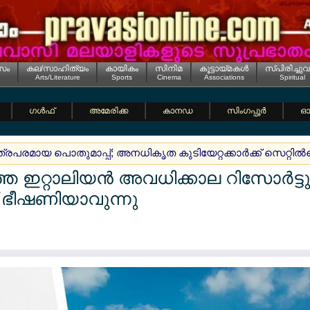
സം
കല/സാഹിത്യം
കായികം
സിനിമ
കൂട്ടായ്മകള്‍
സ്പിരിച്ചുവ
Arts/Literature
Sports
Cinema
Associations
Spiritual
ഗള്‍ഫ്
അമേരിക്ക
കാനഡ
സിംഗപ്പൂര്‍
ഓസ
രപരമായ പൊതുമാപ്പ്; അനധികൃത കുടിയേറ്റക്കാര്‍ക്ക് സെറ്റില്‍മ
്ഞ ഇറ്റാലിയന്‍ അവധിക്കാല റിസോര്‍ട്ട
ക് ഭീഷണിയാവുന്നു