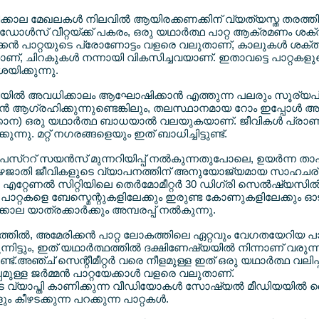
ക്കാല മേഖലകള്‍ നിലവില്‍ ആയിരക്കണക്കിന് വ്യത്യസ്ത തരത്തി
ാള്‍സ് വീറ്റയ്ക്ക് പകരം, ഒരു യഥാര്‍ത്ഥ പാറ്റ ആക്രമണം ശക്
്കന്‍ പാറ്റയുടെ പ്രോണോട്ടം വളരെ വലുതാണ്, കാലുകള്‍ ശക്ത
താണ്, ചിറകുകള്‍ നന്നായി വികസിച്ചവയാണ്. ഇതാവട്ടെ പാറ്റകള
യിക്കുന്നു.
റലിയില്‍ അവധിക്കാലം ആഘോഷിക്കാന്‍ എത്തുന്ന പലരും സൂര്
 ആഗ്രഹിക്കുന്നുണ്ടെങ്കിലും, തലസ്ഥാനമായ റോം ഇപ്പോള്‍ അമേര
്കാന) ഒരു യഥാര്‍ത്ഥ ബാധയാല്‍ വലയുകയാണ്. ജീവികള്‍ പ്രാ
ുന്നു. മറ്റ് നഗരങ്ങളെയും ഇത് ബാധിച്ചിട്ടുണ്ട്.
ര്‍ പെസ്ററ് സയന്‍സ് മുന്നറിയിപ്പ് നല്‍കുന്നതുപോലെ, ഉയര്‍ന്ന ത
ന് ഇഴജാതി ജീവികളുടെ വ്യാപനത്തിന് അനുയോജ്യമായ സാഹചര്യ
 എറ്റേണല്‍ സിറ്റിയിലെ തെര്‍മോമീറ്റര്‍ 30 ഡിഗ്രി സെല്‍ഷ്യസില
്‍ പാറ്റകളെ ബേസ്മെന്റുകളിലേക്കും ഇരുണ്ട കോണുകളിലേക്കും ഓടി
ാല യാത്രക്കാര്‍ക്കും അമ്പരപ്പ് നല്‍കുന്നു.
ില്‍, അമേരിക്കന്‍ പാറ്റ ലോകത്തിലെ ഏറ്റവും വേഗതയേറിയ പാറ്
്നിട്ടും, ഇത് യഥാര്‍ത്ഥത്തില്‍ ദക്ഷിണേഷ്യയില്‍ നിന്നാണ് വരുന്
ണ്ട്.അഞ്ച് സെന്റീമീറ്റര്‍ വരെ നീളമുള്ള ഇത് ഒരു യഥാര്‍ത്ഥ വലിപ
പ്പമുള്ള ജര്‍മ്മന്‍ പാറ്റയേക്കാള്‍ വളരെ വലുതാണ്.
 വ്യാപ്തി കാണിക്കുന്ന വീഡിയോകള്‍ സോഷ്യല്‍ മീഡിയയില്‍ 
 കീഴടക്കുന്ന പറക്കുന്ന പാറ്റകള്‍.