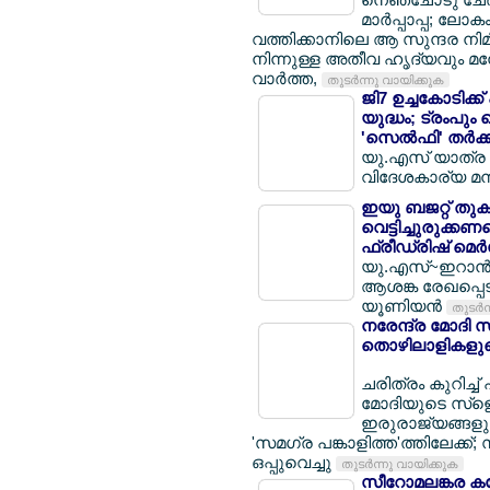
മാര്‍പ്പാപ്പ; ലോക
വത്തിക്കാനിലെ ആ സുന്ദര നിമി
നിന്നുള്ള അതീവ ഹൃദ്യവും
വാര്‍ത്ത,
തുടര്‍ന്നു വായിക്കുക
ജി7 ഉച്ചകോടിക്
യുദ്ധം; ട്രംപും
'സെല്‍ഫി' തര്‍ക്
യു.എസ് യാത്ര റദ്
വിദേശകാര്യ മന്
ഇയു ബജറ്റ് തുക
വെട്ടിച്ചുരുക്കണമ
ഫ്രീഡ്രിഷ് മെര്
യു.എസ്~ഇറാന്‍ ചര
ആശങ്ക രേഖപ്പെട
യൂണിയന്‍
തുടര്‍
നരേന്ദ്ര മോദി സ
തൊഴിലാളികളുടെ 
ചരിത്രം കുറിച്ച്
മോദിയുടെ സ്ളെ
ഇരുരാജ്യങ്ങളും
'സമഗ്ര പങ്കാളിത്ത'ത്തിലേക്ക
ഒപ്പുവെച്ചു
തുടര്‍ന്നു വായിക്കുക
സീറോമലങ്കര കത്