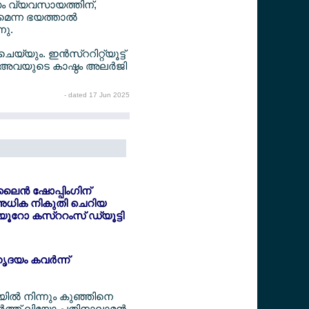
റിസം വ്യവസായത്തിന്,
െന്ന ഭയത്താല്‍
നു.
യും. ഇന്‍സ്ററിറ്റ്യൂട്ട്
. അവയുടെ കാഷ്ഠം അലര്‍ജി
- dated 17 Jun 2025
ൈന്‍ ഷോപ്പിംഗിന്
അധിക നികുതി ചെറിയ
6 യൂറോ കസ്ററംസ് ഡ്യൂട്ടി
ൃദയം കവര്‍ന്ന്
ടയില്‍ നിന്നും കുഞ്ഞിനെ
‍ത്ത് ലിയോ പതിനാലാമന്‍