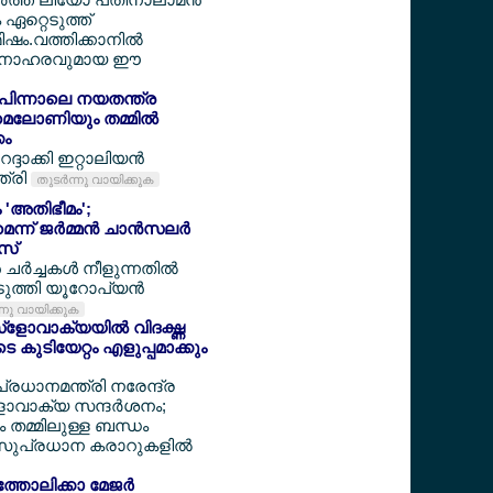
ം ഏറ്റെടുത്ത്
ഷം.വത്തിക്കാനില്‍
 മനോഹരവുമായ ഈ
ക് പിന്നാലെ നയതന്ത്ര
 മെലോണിയും തമ്മില്‍
കം
ദാക്കി ഇറ്റാലിയന്‍
ത്രി
തുടര്‍ന്നു വായിക്കുക
 'അതിഭീമം';
െന്ന് ജര്‍മ്മന്‍ ചാന്‍സലര്‍
‍സ്
്‍ച്ചകള്‍ നീളുന്നതില്‍
ുത്തി യൂറോപ്യന്‍
ന്നു വായിക്കുക
്ളോവാക്യയില്‍ വിദഗ്ദ്ധ
കുടിയേറ്റം എളുപ്പമാക്കും
 പ്രധാനമന്ത്രി നരേന്ദ്ര
ാവാക്യ സന്ദര്‍ശനം;
 തമ്മിലുള്ള ബന്ധം
്; സുപ്രധാന കരാറുകളില്‍
തോലിക്കാ മേജര്‍