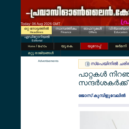
Today: 06 Aug 2026 GMT
ഒറ്റ നോട്ടത്തില്‍
സാമ്പത്തികം
ഓഫറുകള്‍
വിദ്യാഭ്യാ
Headlines
Finance
Offers
Education
എഡിറ്റോറിയല്‍
Editorial
/ ഹോം
യൂ.കെ.
യൂറോപ്പ്
ജര്‍മനി
Home
മറ്റു രാജ്യങ്ങള്‍
Advertisements
സ്പെയിനില്‍ ചരിത്
പാറ്റകള്‍ നിറഞ
സന്ദര്‍ശകര്‍ക്
ജോസ് കുമ്പിളുവേലില്‍