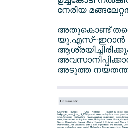
നേരിയ മങ്ങലേറ്റത
അതുകൊണ്ട് തന്നെ
യു.എസ്~ഇറാന്‍ ച
ആശ്രയിച്ചിരിക്കു
അവസാനിപ്പിക്കാ
അടുത്ത നയതന്ത്ര 
Comments:
Keywords: Europe - Otta Nottathil - budget_eu_merz_jun
budget_eu_merz_june_19_2026,pravasi news,malayalam news portal,
news,American malayalam news,Canadian malayalam news,Singap
news,Newzealand malayalam news,Malayalees News Portal,Malayali
Sports, Classifieds, Current Affairs, Special & Entertainment News. 
Matrimonial, Job Vacancies, Buy & Sell of products and services, Gre
pravasi malayalam news portal. Malayalam Pravasi news from Euro