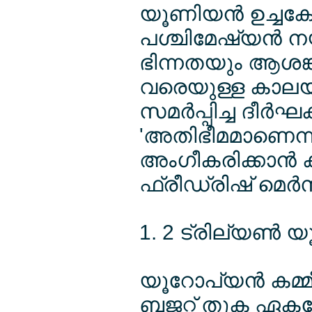
യൂണിയന്‍ ഉച്ചകേ
പശ്ചിമേഷ്യന്‍ നയ
ഭിന്നതയും ആശങ്ക
വരെയുള്ള കാലയളവ
സമര്‍പ്പിച്ച ദീര്‍ഘ
'അതിഭീമമാണെന്
അംഗീകരിക്കാന്‍ കഴ
ഫ്രീഡ്രിഷ് മെര്
1. 2 ട്രില്യണ്‍ 
യൂറോപ്യന്‍ കമ്മീ
ബജറ്റ് തുക ഏകദേ