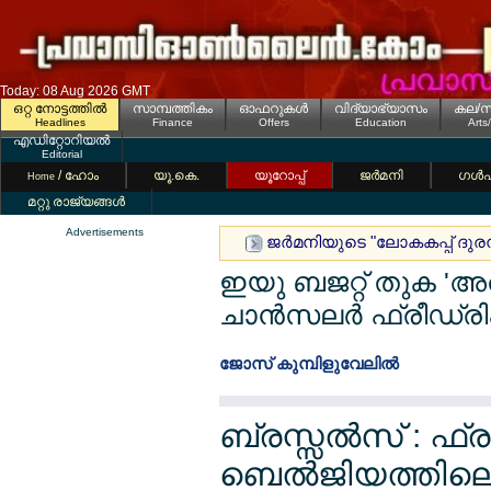
Today: 08 Aug 2026 GMT
ഒറ്റ നോട്ടത്തില്‍
സാമ്പത്തികം
ഓഫറുകള്‍
വിദ്യാഭ്യാസം
കല/സ
Headlines
Finance
Offers
Education
Arts
എഡിറ്റോറിയല്‍
Editorial
/ ഹോം
യൂ.കെ.
യൂറോപ്പ്
ജര്‍മനി
ഗള്‍
Home
മറ്റു രാജ്യങ്ങള്‍
Advertisements
ജര്‍മനിയുടെ "ലോകകപ്പ് ദുരന
ഇയു ബജറ്റ് തുക 'അതിഭീ
ചാന്‍സലര്‍ ഫ്രീഡ്രി
ജോസ് കുമ്പിളുവേലില്‍
ബ്രസ്സല്‍സ് : ഫ്
ബെല്‍ജിയത്തിലെ 