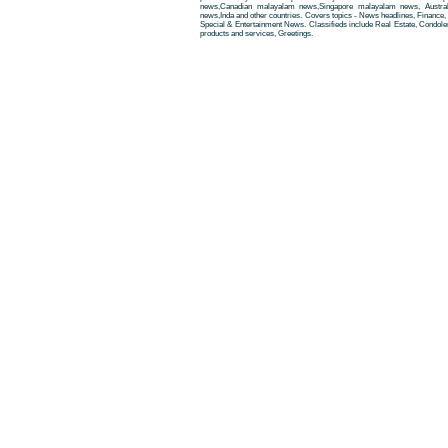
news,Canadian malayalam news,Singapore malayalam news, Austra
news,Inda and other countries. Covers topics - News headlines, Finance, E
Special & Entertainment News. Classifieds include Real Estate, Condole
products and services, Greetings.