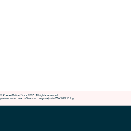
© PravasiOnline Since 2007. All rights reserved.
pravasionline.com : eServices : regionalportalWWWDEVplug