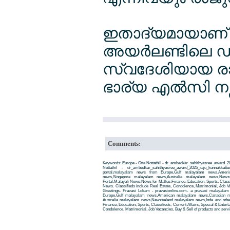
ഇതാദ്യമായാണ് ഒര
അയര്‍ലണ്ടിലെ ഡ
സ്വദേശിയായ രാജ
ഭാര്യ എല്‍സി നഴ്സ
Comments:
Keywords: Europe - Otta Nottathil - dr_ambedkar_sahithyasree_award_2
Nottathil - dr_ambedkar_sahithyasree_award_2025_raju_kunnakkat
portal,malayalam news from Europe,Gulf malayalam news,Amer
news,Singapore malayalam news,Australia malayalam news,New
Portal,Malayali News,News for Mallus,Finance, Education, Sports, Classif
News. Classifieds include Real Estate, Condolence, Matrimonial, Job Va
Greetings. Pravasi Lokam - pravasionline.com- a pravasi malayala
Europe,Gulf malayalam news,American malayalam news,Canadian m
Australia malayalam news,Newzealand malayalam news,Inda and other
Finance, Education, Sports, Classifieds, Current Affairs, Special & Enter
Condolence, Matrimonial, Job Vacancies, Buy & Sell of products and servi