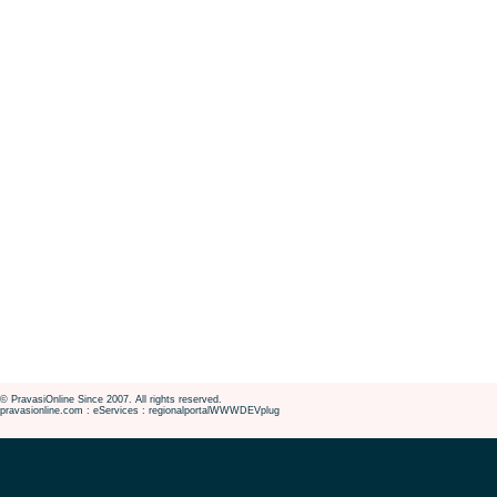
© PravasiOnline Since 2007. All rights reserved.
pravasionline.com : eServices : regionalportalWWWDEVplug