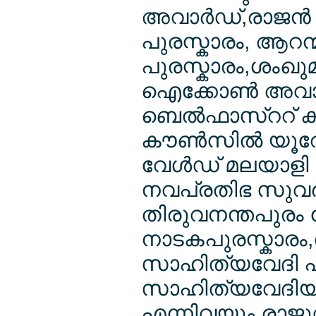
അവാര്‍ഡ്,രാജന്‍ 
പുരസ്കാരം, ആറന
പുരസ്കാരം,ശംഖുമ
ഐക്കോണ്‍ അവാര
ബെല്‍ഫാസ്ററ് കല
കൗണ്‍സില്‍ യൂറോ
വേള്‍ഡ് മലയാളി
നവപ്രതിഭ സുവര്
തിരുവനന്തപുരം 
നാടകപുരസ്കാരം,
സാഹിത്യവേദി പുര
സാഹിത്യവേദിയു
എന്നിവയും രാജുവിന്