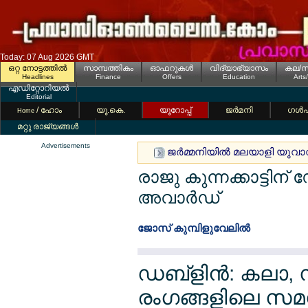
Today: 07 Aug 2026 GMT
ഒറ്റ നോട്ടത്തില്‍
സാമ്പത്തികം
ഓഫറുകള്‍
വിദ്യാഭ്യാസം
കല/സ
Headlines
Finance
Offers
Education
Arts
എഡിറ്റോറിയല്‍
Editorial
/ ഹോം
യൂ.കെ.
യൂറോപ്പ്
ജര്‍മനി
ഗള്‍
Home
മറ്റു രാജ്യങ്ങള്‍
Advertisements
ജര്‍മ്മനിയില്‍ മലയാളി യുവാ
രാജു കുന്നക്കാട്ടി
അവാര്‍ഡ്
ജോസ് കുമ്പിളുവേലില്‍
ഡബ്ളിന്‍: കലാ,
രംഗങ്ങളിലെ സമഗ