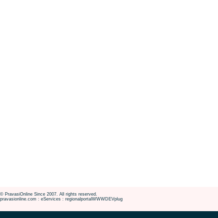
© PravasiOnline Since 2007. All rights reserved.
pravasionline.com : eServices : regionalportalWWWDEVplug