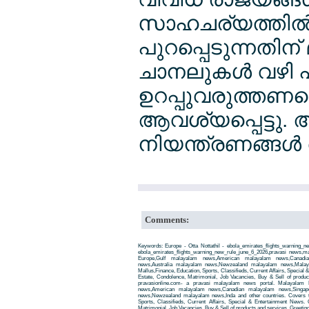
സാഹചര്യത്തില്‍,
പുറപ്പെടുന്നതിന് 
ചാനലുകള്‍ വഴി പ
ഉറപ്പുവരുത്തണമ
ആവശ്യപ്പെട്ടു. 
നിയന്ത്രണങ്ങള്‍ 
Comments:
Keywords: Europe - Otta Nottathil - ebola_emirates_flights_warning_ne
ebola_emirates_flights_warning_new_rule_june_6_2026,pravasi news
Europe,Gulf malayalam news,American malayalam news,Canadi
news,Australia malayalam news,Newzealand malayalam news,Malay
Mallus,Finance, Education, Sports, Classifieds, Current Affairs, Special
Estate, Condolence, Matrimonial, Job Vacancies, Buy & Sell of produ
pravasionline.com- a pravasi malayalam news portal. Malayalam
news,American malayalam news,Canadian malayalam news,Singap
news,Newzealand malayalam news,Inda and other countries. Covers t
Sports, Classifieds, Current Affairs, Special & Entertainment News. 
Matrimonial, Job Vacancies, Buy & Sell of products and services, Greetin