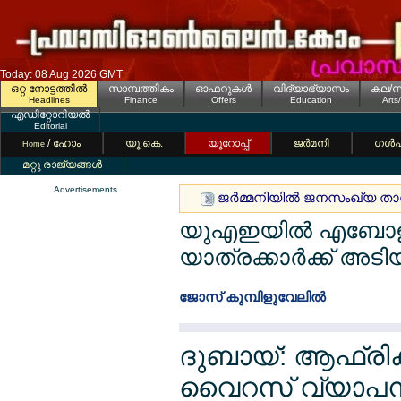
Today: 08 Aug 2026 GMT
ഒറ്റ നോട്ടത്തില്‍
സാമ്പത്തികം
ഓഫറുകള്‍
വിദ്യാഭ്യാസം
കല/സ
Headlines
Finance
Offers
Education
Arts
എഡിറ്റോറിയല്‍
Editorial
/ ഹോം
യൂ.കെ.
യൂറോപ്പ്
ജര്‍മനി
ഗള്‍
Home
മറ്റു രാജ്യങ്ങള്‍
Advertisements
ജര്‍മ്മനിയില്‍ ജനസംഖ്യ താ
യുഎഇയില്‍ എബോള യാ
യാത്രക്കാര്‍ക്ക് അടി
ജോസ് കുമ്പിളുവേലില്‍
ദുബായ്: ആഫ്രിക്
വൈറസ് വ്യാപനം റി