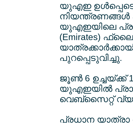
യുഎഇ ഉള്‍പ്പെടെ
നിയന്ത്രണങ്ങള്‍ 
യുഎഇയിലെ പ്രമു
(Emirates) ഫ്ലൈദ
യാത്രക്കാര്‍ക്കാ
പുറപ്പെടുവിച്ചു.
ജൂണ്‍ 6 ഉച്ചയ്ക്
യുഎഇയില്‍ പ്രാബ
വെബ്സൈറ്റ് വ്യക
പ്രധാന യാത്രാ നി