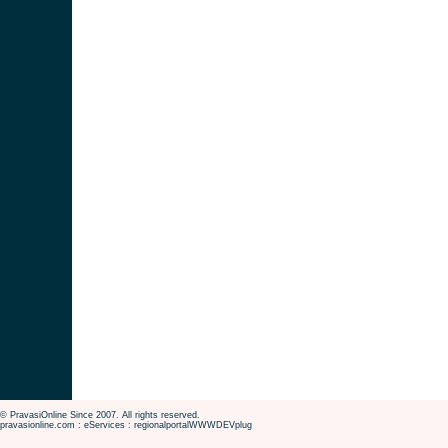
© PravasiOnline Since 2007. All rights reserved.
pravasionline.com : eServices : regionalportalWWWDEVplug