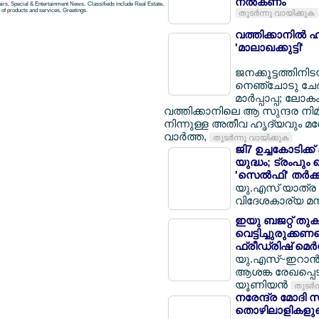
നല്‍കണം
airs, Special & Entertainment News. Classifieds include Real Estate,
of products and services, Greetings.
തുടര്‍ന്നു വായിക്കുക
വത്തിക്കാനില്‍ ഹ
'മാലാഖക്കുട്ടി'
ജനക്കൂട്ടത്തിനി
നെഞ്ചോടു ചേര്
മാര്‍പ്പാപ്പ; ലോക
വത്തിക്കാനിലെ ആ സുന്ദര നിമി
നിന്നുള്ള അതീവ ഹൃദ്യവും
വാര്‍ത്ത,
തുടര്‍ന്നു വായിക്കുക
ജി7 ഉച്ചകോടിക്
യുദ്ധം; ട്രംപും
'സെല്‍ഫി' തര്‍ക്
യു.എസ് യാത്ര റദ്
വിദേശകാര്യ മന്
ഇയു ബജറ്റ് തുക
വെട്ടിച്ചുരുക്കണമ
ഫ്രീഡ്രിഷ് മെര്
യു.എസ്~ഇറാന്‍ ചര
ആശങ്ക രേഖപ്പെട
യൂണിയന്‍
തുടര്‍
നരേന്ദ്ര മോദി സ
തൊഴിലാളികളുടെ 