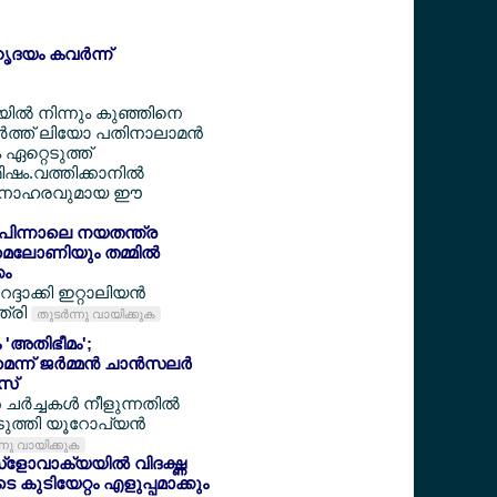
ൃദയം കവര്‍ന്ന്
ടയില്‍ നിന്നും കുഞ്ഞിനെ
‍ത്ത് ലിയോ പതിനാലാമന്‍
ം ഏറ്റെടുത്ത്
ഷം.വത്തിക്കാനില്‍
 മനോഹരവുമായ ഈ
ക് പിന്നാലെ നയതന്ത്ര
 മെലോണിയും തമ്മില്‍
കം
ദാക്കി ഇറ്റാലിയന്‍
ത്രി
തുടര്‍ന്നു വായിക്കുക
 'അതിഭീമം';
െന്ന് ജര്‍മ്മന്‍ ചാന്‍സലര്‍
‍സ്
്‍ച്ചകള്‍ നീളുന്നതില്‍
ുത്തി യൂറോപ്യന്‍
ന്നു വായിക്കുക
്ളോവാക്യയില്‍ വിദഗ്ദ്ധ
കുടിയേറ്റം എളുപ്പമാക്കും