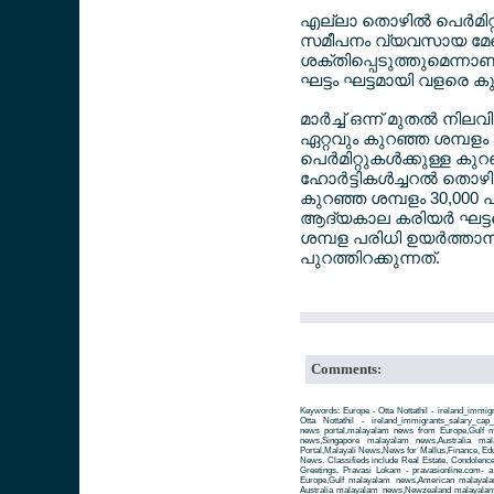
എല്ലാ തൊഴില്‍ പെര്‍മിറ്
സമീപനം വ്യവസായ മേഖലയ
ശക്തിപ്പെടുത്തുമെന്നാണ
ഘട്ടം ഘട്ടമായി വളരെ കുറ
മാര്‍ച്ച് ഒന്ന് മുതല്‍ നി
ഏറ്റവും കുറഞ്ഞ ശമ്പളം 34,
പെര്‍മിറ്റുകള്‍ക്കുള്ള 
ഹോര്‍ട്ടികള്‍ച്ചറല്‍ ത
കുറഞ്ഞ ശമ്പളം 30,000 പ
ആദ്യകാല കരിയര്‍ ഘട്ടത്ത
ശമ്പള പരിധി ഉയര്‍ത്ത
പുറത്തിറക്കുന്നത്.
Comments:
Keywords: Europe - Otta Nottathil - ireland_imm
Otta Nottathil - ireland_immigrants_salary_ca
news portal,malayalam news from Europe,Gulf
news,Singapore malayalam news,Australia m
Portal,Malayali News,News for Mallus,Finance, Educa
News. Classifieds include Real Estate, Condolence
Greetings. Pravasi Lokam - pravasionline.com-
Europe,Gulf malayalam news,American malayal
Australia malayalam news,Newzealand malayalam 