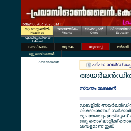
Today: 06 Aug 2026 GMT
ഒറ്റ നോട്ടത്തില്‍
സാമ്പത്തികം
ഓഫറുകള്‍
വിദ്യാഭ്യാ
Headlines
Finance
Offers
Education
എഡിറ്റോറിയല്‍
Editorial
/ ഹോം
യൂ.കെ.
യൂറോപ്പ്
ജര്‍മനി
Home
മറ്റു രാജ്യങ്ങള്‍
Advertisements
ഫിഫാ വേള്‍ഡ് കപ്പ
അയര്‍ലന്‍ഡില്‍ 
സ്വന്തം ലേഖകന്‍
ഡബ്ളിന്‍: അയര്‍ലന്‍ഡില
വിശദാംശങ്ങള്‍ സര്‍ക്കാ
രൂപരേഖയും ഇതിലുണ്ട്. ആ
ഒരു തൊഴിലാളിക്ക് തൊഴി
ശമ്പളമാണ് ഇത്.