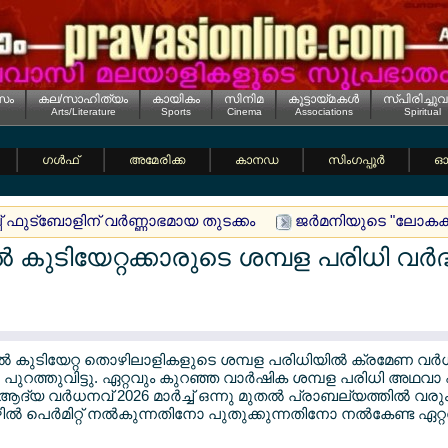
സം
കല/സാഹിത്യം
കായികം
സിനിമ
കൂട്ടായ്മകള്‍
സ്പിരിച്ചുവ
Arts/Literature
Sports
Cinema
Associations
Spiritual
ഗള്‍ഫ്
അമേരിക്ക
കാനഡ
സിംഗപ്പൂര്‍
ഓസ
് ഫുട്ബോളിന് വര്‍ണ്ണാഭമായ തുടക്കം
ജര്‍മനിയുടെ "ലോകകപ്
കുടിയേറ്റക്കാരുടെ ശമ്പള പരിധി വര്‍ദ്ധിപ
്‍ കുടിയേറ്റ തൊഴിലാളികളുടെ ശമ്പള പരിധിയില്‍ ക്രമേണ വര്‍
ര്‍ പുറത്തുവിട്ടു. ഏറ്റവും കുറഞ്ഞ വാര്‍ഷിക ശമ്പള പരിധി അഥവ
ദ്യ വര്‍ധനവ് 2026 മാര്‍ച്ച് ഒന്നു മുതല്‍ പ്രാബല്യത്തില്‍ 
ല്‍ പെര്‍മിറ്റ് നല്‍കുന്നതിനോ പുതുക്കുന്നതിനോ നല്‍കേണ്ട ഏറ