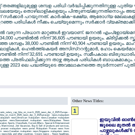
റ് തരങ്ങളിലുമുള്ള ശമ്പള പരിധി വര്‍ദ്ധിപ്പിക്കുന്നതിനുള്ള പുതിയ
േയും തൊഴിലാളികളെയും പിന്തുണയ്ക്കുന്നതിനൊപ്പം അയര്
് സര്‍ക്കാര്‍ പറയുന്നത്. കാര്‍ഷിക~ഭക്ഷ്യ, ആരോഗ്യ മേഖലകള
ഞ്ഞ പരിധികള്‍ നീക്കം ചെയ്യുമെന്നും സര്‍ക്കാര്‍ വ്യക്തമാക്കി
ലവില്‍ വരുന്ന പ്രധാന മാറ്റങ്ങള്‍ ഇവയാണ്. ജനറല്‍ എംപ്ളോയ്മെന്റ് 
000 പൗണ്ടില്‍ല്‍ നിന്ന് 36,605 പൗണ്ടായി ഉയരും. ക്രിട്ടിക്കല്‍ സ്
കുറഞ്ഞ ശമ്പളം 38,000 പൗണ്ടില്‍ നിന്ന് 40,904 പൗണ്ടായി ഉയരും. 
ൊഴിലാളികള്‍, ഹെല്‍ത്ത്കെയര്‍ അസിസ്ററന്റുമാര്‍, ഹോം കെയര്‍മാ
ൗണ്ടില്‍ നിന്ന് 32,691 പൗണ്ടായി ഉയരും. സമീപകാല ബിരുദധാരി
െ പ്രതിഫലിപ്പിക്കുന്ന താഴ്ന്ന ആരംഭ പരിധികള്‍ ബാധകമാകും. രണ
ാനുള്ള 2023 ലെ പദ്ധതിയുടെ അവലോകനത്തെ തുടര്‍ന്നാണ് പു
Other News Titles:
1
igrants_salary_cap_hike_on_march_2026_news_dec_4_2025 Europe -
p_hike_on_march_2026_news_dec_4_2025,pravasi news,malayalam
 malayalam news,American malayalam news,Canadian malayalam
ഇയുവില്‍ ഓണ്‍ല
alayalam news,Newzealand malayalam news,Malayalees News
tion, Sports, Classifieds, Current Affairs, Special & Entertainment
ജൂലൈ മുതല്‍ 
, Matrimonial, Job Vacancies, Buy & Sell of products and services,
 a pravasi malayalam news portal. Malayalam Pravasi news from
പാഴ്സലുകള്‍ക്ക് 
am news,Canadian malayalam news,Singapore malayalam news,
news,Inda and other countries. Covers topics - News headlines,