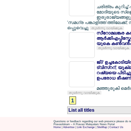
ചരിത്രം കുറിച്ച്
മോദിയുടെ സ്ളെ
ഇരുരാജ്യങ്ങളും
'സമഗ്ര പങ്കാളിത്ത'ത്തിലേക്ക
ഒപ്പുവെച്ചു
തുടര്‍ന്നു വായിക്കുക
സീറോമലങ്കര കത്
ആര്‍ക്കിഎപ്പിസ്ക
യുകെ കണ്‍വന്‍ഷന
തുടര്‍ന്നു വായിക്കുക
ജി7 ഉച്ചകോടിയില്
ട്വിസ്ററ്; യുക്
റഷ്യയെ പിടിച്ചു
ഉപരോധ ഭീഷണ
മഞ്ഞുരുകി മെര്
തുടര്‍ന്നു വായിക്കുക
1
List all titles
Questions or feedback regarding our web presence please do no
Pravasilokam – A Pravasi Malayalam News Portal
Home
|
Advertise
|
Link Exchange
|
SiteMap
|
Contact Us