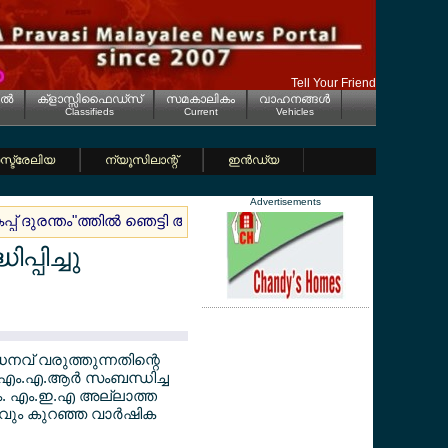
Tell Your Friend
ല്‍
ക്ളാസ്സിഫൈഡ്സ്
സമകാലികം
വാഹനങ്ങള്‍
Classifieds
Current
Vehicles
്ട്രേലിയ
ന്യൂസിലാന്റ്
ഇന്‍ഡ്യ
Advertisements
പ് ദുരന്തം"ത്തില്‍ ഞെട്ടി ആരാധകര്‍
ജര്‍മ്മനിയെ ഞെട്ടിച്
്പിച്ചു
ധനവ് വരുത്തുന്നതിന്റെ
ാ എം.എ.ആര്‍ സംബന്ധിച്ച
വരും. എം.ഇ.എ അല്ലാത്ത
്റവും കുറഞ്ഞ വാര്‍ഷിക