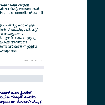
 ഘട്ടം ഘട്ടമായുള്ള
‍ലണ്ടിന്റെ മത്സരശേഷി
ിലെ ചില ജോലികള്‍ക്കായി
.
പെര്‍മിറ്റുകള്‍ക്കുള്ള
കില്‍സ് എംപ്ളോയ്മെന്റ്
മാംസ സംസ്കരണം,
ര്‍ എന്നിവരുടെ ഏറ്റവും
കള്‍ക്ക് അവരുടെ
്ട് വര്‍ഷത്തിനുള്ളില്‍
തിയ രൂപരേഖ
- dated 06 Dec 2025
ൈന്‍ ഷോപ്പിംഗിന്
അധിക നികുതി ചെറിയ
6 യൂറോ കസ്ററംസ് ഡ്യൂട്ടി