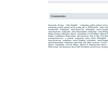
Comments:
Keywords: Europe - Otta Nottathil - malayalee_mallus_poland_social
malayalee_mallus_poland_social_media_dec_4_2025,pravasi news,m
Europe,Gulf malayalam news,American malayalam news,Canadi
news,Australia malayalam news,Newzealand malayalam news,Malay
Mallus,Finance, Education, Sports, Classifieds, Current Affairs, Special
Estate, Condolence, Matrimonial, Job Vacancies, Buy & Sell of produ
pravasionline.com- a pravasi malayalam news portal. Malayalam
news,American malayalam news,Canadian malayalam news,Singap
news,Newzealand malayalam news,Inda and other countries. Covers t
Sports, Classifieds, Current Affairs, Special & Entertainment News. 
Matrimonial, Job Vacancies, Buy & Sell of products and services, Greetin