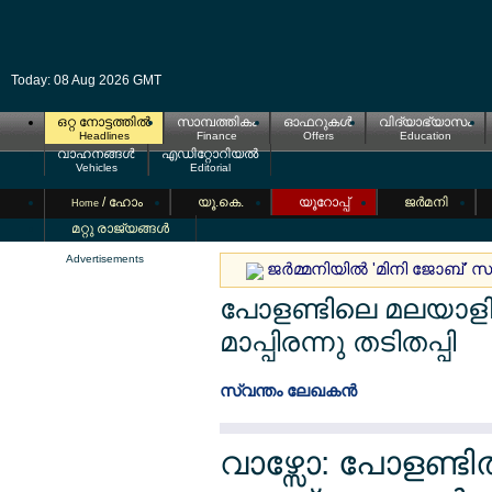
Today: 08 Aug 2026 GMT
ഒറ്റ നോട്ടത്തില്‍
സാമ്പത്തികം
ഓഫറുകള്‍
വിദ്യാഭ്യാസം
Headlines
Finance
Offers
Education
വാഹനങ്ങള്‍
എഡിറ്റോറിയല്‍
Vehicles
Editorial
/ ഹോം
യൂ.കെ.
യൂറോപ്പ്
ജര്‍മനി
Home
മറ്റു രാജ്യങ്ങള്‍
Advertisements
ജര്‍മ്മനിയില്‍ 'മിനി ജോബ്
പോളണ്ടിലെ മലയാളി
മാപ്പിരന്നു തടിതപ്പി
സ്വന്തം ലേഖകന്‍
വാഴ്സോ: പോളണ്ട