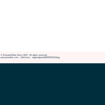
© PravasiOnline Since 2007. All rights reserved.
pravasionline.com : eServices : regionalportalWWWDEVplug