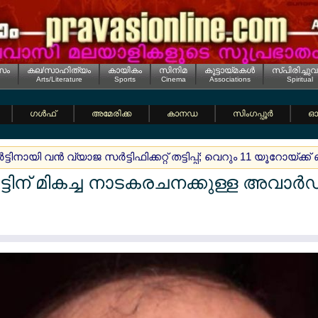
സം
കല/സാഹിത്യം
കായികം
സിനിമ
കൂട്ടായ്മകള്‍
സ്പിരിച്ചുവ
Arts/Literature
Sports
Cinema
Associations
Spiritual
ഗള്‍ഫ്
അമേരിക്ക
കാനഡ
സിംഗപ്പൂര്‍
ഓസ
‍ട്ടിനായി വന്‍ വ്യാജ സര്‍ട്ടിഫിക്കറ്റ് തട്ടിപ്പ്; വെറും 11 യൂറോയ്ക്ക് 
ട്ടിന് മികച്ച നാടകരചനക്കുള്ള അവാര്‍