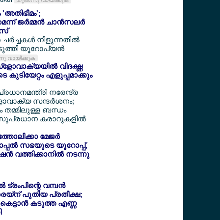
തുടര്‍ന്നു വായിക്കുക
 'അതിഭീമം';
െന്ന് ജര്‍മ്മന്‍ ചാന്‍സലര്‍
‍സ്
്‍ച്ചകള്‍ നീളുന്നതില്‍
ുത്തി യൂറോപ്യന്‍
ന്നു വായിക്കുക
്ളോവാക്യയില്‍ വിദഗ്ദ്ധ
കുടിയേറ്റം എളുപ്പമാക്കും
 പ്രധാനമന്ത്രി നരേന്ദ്ര
ാവാക്യ സന്ദര്‍ശനം;
 തമ്മിലുള്ള ബന്ധം
്; സുപ്രധാന കരാറുകളില്‍
തോലിക്കാ മേജര്‍
ോപ്പല്‍ സഭയുടെ യൂറോപ്പ്,
്‍ വത്തിക്കാനില്‍ നടന്നു
‍ ട്രംപിന്റെ വമ്പന്‍
രെയ്ന് പുതിയ പ്രതീക്ഷ;
കെട്ടാന്‍ കടുത്ത എണ്ണ
ി