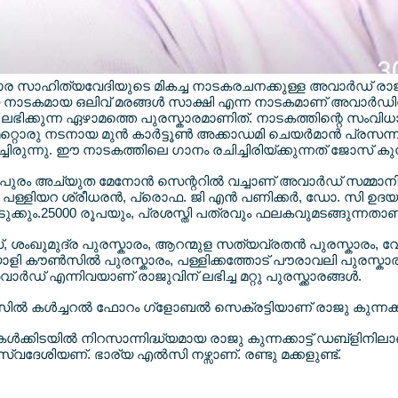
ര സാഹിത്യവേദിയുടെ മികച്ച നാടകരചനക്കുള്ള അവാര്‍ഡ് രാജു കു
യ നാടകമായ ഒലിവ് മരങ്ങള്‍ സാക്ഷി എന്ന നാടകമാണ് അവാര്‍ഡ
ക് ലഭിക്കുന്ന ഏഴാമത്തെ പുരസ്കാരമാണിത്. നാടകത്തിന്റെ സം
്റൊരു നടനായ മുന്‍ കാര്‍ട്ടൂണ്‍ അക്കാഡമി ചെയര്‍മാന്‍ പ്രസന്
ചിരുന്നു. ഈ നാടകത്തിലെ ഗാനം രചിച്ചിരിയ്ക്കുന്നത് ജോസ് കു
രം അച്യുത മേനോന്‍ സെന്ററില്‍ വച്ചാണ് അവാര്‍ഡ് സമ്മാനിക്
്ളിയറ ശ്രീധരന്‍, പ്രൊഫ. ജി എന്‍ പണിക്കര്‍, ഡോ. സി ഉദയ
്കെടുക്കും.25000 രൂപയും, പ്രശസ്തി പത്രവും ഫലകവുമടങ്ങുന്നതാ
ഡ്, ശംഖുമുദ്ര പുരസ്കാരം, ആറന്മുള സത്യവ്രതന്‍ പുരസ്കാരം, വേ
ാളി കൗണ്‍സില്‍ പുരസ്കാരം, പള്ളിക്കത്തോട് പൗരാവലി പുരസ്കാ
‍ഡ് എന്നിവയാണ് രാജുവിന് ലഭിച്ച മറ്റു പുരസ്ക്കാരങ്ങള്‍.
്‍ കള്‍ച്ചറല്‍ ഫോറം ഗ്ളോബല്‍ സെക്രട്ടിയാണ് രാജു കുന്നക്കാട
‍ക്കിടയില്‍ നിറസാന്നിദ്ധ്യമായ രാജു കുന്നക്കാട്ട് ഡബ്ളിനിലാ
് സ്വദേശിയണ്. ഭാര്യ എല്‍സി നഴ്സാണ്. രണ്ടു മക്കളുണ്ട്.