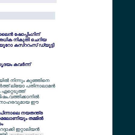
ൈന്‍ ഷോപ്പിംഗിന്
അധിക നികുതി ചെറിയ
6 യൂറോ കസ്ററംസ് ഡ്യൂട്ടി
ൃദയം കവര്‍ന്ന്
ടയില്‍ നിന്നും കുഞ്ഞിനെ
‍ത്ത് ലിയോ പതിനാലാമന്‍
ം ഏറ്റെടുത്ത്
ഷം.വത്തിക്കാനില്‍
 മനോഹരവുമായ ഈ
ക് പിന്നാലെ നയതന്ത്ര
 മെലോണിയും തമ്മില്‍
കം
ദാക്കി ഇറ്റാലിയന്‍
ത്രി