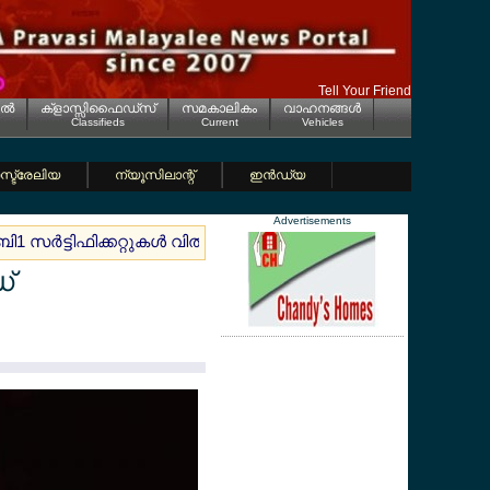
Tell Your Friend
ല്‍
ക്ളാസ്സിഫൈഡ്സ്
സമകാലികം
വാഹനങ്ങള്‍
Classifieds
Current
Vehicles
്ട്രേലിയ
ന്യൂസിലാന്റ്
ഇന്‍ഡ്യ
Advertisements
ബി1 സര്‍ട്ടിഫിക്കറ്റുകള്‍ വില്‍പനയ്ക്ക്
സ്പെയിനില്‍ ചരിത്രപര
ഡ്