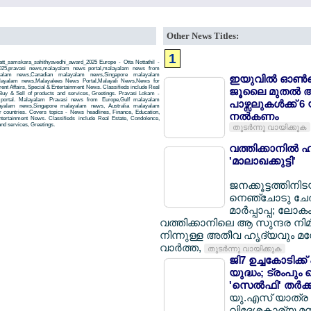
Other News Titles:
1
att_samskara_sahithyavedhi_award_2025 Europe - Otta Nottathil -
2025,pravasi news,malayalam news portal,malayalam news from
yalam news,Canadian malayalam news,Singapore malayalam
ഇയുവില്‍ ഓണ്‍ല
layalam news,Malayalees News Portal,Malayali News,News for
rent Affairs, Special & Entertainment News. Classifieds include Real
ജൂലൈ മുതല്‍ 
Buy & Sell of products and services, Greetings. Pravasi Lokam -
 portal. Malayalam Pravasi news from Europe,Gulf malayalam
പാഴ്സലുകള്‍ക്ക് 
yalam news,Singapore malayalam news, Australia malayalam
countries. Covers topics - News headlines, Finance, Education,
നല്‍കണം
Entertainment News. Classifieds include Real Estate, Condolence,
and services, Greetings.
തുടര്‍ന്നു വായിക്കുക
വത്തിക്കാനില്‍ ഹ
'മാലാഖക്കുട്ടി'
ജനക്കൂട്ടത്തിനി
നെഞ്ചോടു ചേര്
മാര്‍പ്പാപ്പ; ലോക
വത്തിക്കാനിലെ ആ സുന്ദര നിമി
നിന്നുള്ള അതീവ ഹൃദ്യവും
വാര്‍ത്ത,
തുടര്‍ന്നു വായിക്കുക
ജി7 ഉച്ചകോടിക്
യുദ്ധം; ട്രംപും
'സെല്‍ഫി' തര്‍ക്
യു.എസ് യാത്ര റദ്
വിദേശകാര്യ മന്