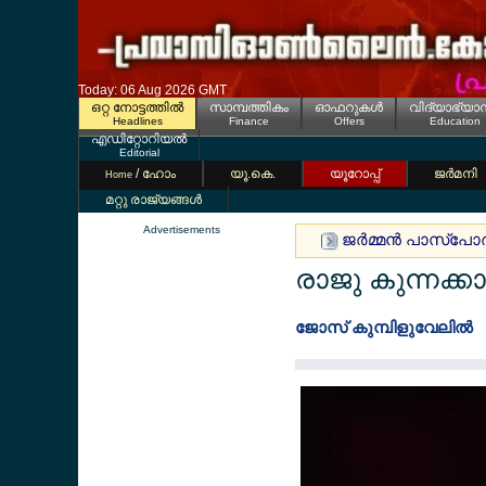
Today: 06 Aug 2026 GMT
ഒറ്റ നോട്ടത്തില്‍
സാമ്പത്തികം
ഓഫറുകള്‍
വിദ്യാഭ്യാ
Headlines
Finance
Offers
Education
എഡിറ്റോറിയല്‍
Editorial
/ ഹോം
യൂ.കെ.
യൂറോപ്പ്
ജര്‍മനി
Home
മറ്റു രാജ്യങ്ങള്‍
Advertisements
ജര്‍മ്മന്‍ പാസ്പോര്
രാജു കുന്നക്കാ
ജോസ് കുമ്പിളുവേലില്‍