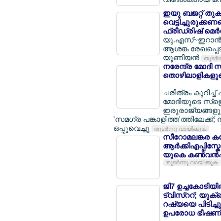
ഇയു ബജറ്റ് തുക
വെട്ടിച്ചുരുക്കണമ
ഫ്രീഡ്രിഷ് മെര്
യു.എസ്~ഇറാന്‍ ചര
ആശങ്ക രേഖപ്പെട
യൂണിയന്‍
തുടര്‍
നരേന്ദ്ര മോദി സ
തൊഴിലാളികളുടെ 
ചരിത്രം കുറിച്ച്
മോദിയുടെ സ്ളെ
ഇരുരാജ്യങ്ങളും
'സമഗ്ര പങ്കാളിത്ത'ത്തിലേക്ക
ഒപ്പുവെച്ചു
തുടര്‍ന്നു വായിക്കുക
സീറോമലങ്കര കത്
ആര്‍ക്കിഎപ്പിസ്ക
യുകെ കണ്‍വന്‍ഷന
തുടര്‍ന്നു വായിക്കുക
ജി7 ഉച്ചകോടിയില്
ട്വിസ്ററ്; യുക്
റഷ്യയെ പിടിച്ചു
ഉപരോധ ഭീഷണ