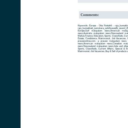
Comments:
Keywords: Europe - Otta Nottathil - raju_kunnakk
raju_kunnakkatt_samskara_sahithyavedhi_award_
Europe,Gulf malayalam news,American mala
news,Australia malayalam news,Newzealand ma
Mallus,Finance, Education, Sports, Classifieds, Cur
Estate, Condolence, Matrimonial, Job Vacancies, 
pravasionline.com- a pravasi malayalam news
news,American malayalam news,Canadian mala
news,Newzealand malayalam news,Inda and other 
Sports, Classifieds, Current Affairs, Special & 
Matrimonial, Job Vacancies, Buy & Sell of products 