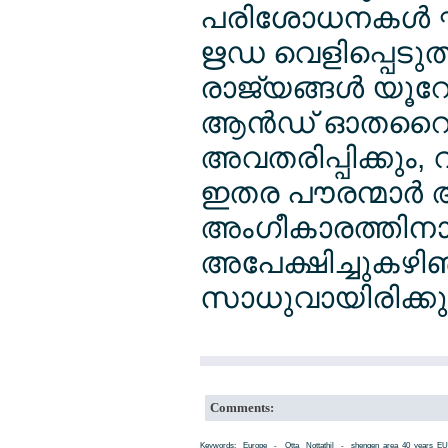
പരിശോധനകള്‍ ഘട
ഋഡ വെളിപ്പെടുത്
രാജ്യങ്ങള്‍ യൂറേ
ആന്‍ഡ് ഓതറൈസേ
അവതരിപ്പിക്കും, വ
ഇതര പൗരന്മാര്‍ 
അംഗീകാരത്തിനായി
അപേക്ഷിച്ചുകഴിഞ്ഞ
സാധുവായിരിക്കു
Comments:
Keywords: Europe - Otta Nottathil - shengen_area_40_years_EU