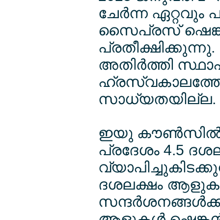
ചേര്‍ന്ന ഏറ്റവും
സൈപ്രസ് ഷെങ്കന്
പ്രതീക്ഷിക്കുന്ന
അതിര്‍ത്തി സ്ഥാപ
ഹ്രസ്വകാലത്തേക്
സാധ്യതയില്ല.
ഇയു കൗണ്‍സില്‍ 
പ്രദേശം 4.5 ദശല
വ്യാപിച്ചുകിടക്
ദശലക്ഷം ആളുകളാ
സന്ദര്‍ശനങ്ങള്‍
ആളുകള്‍ ഷെങ്കന്‍