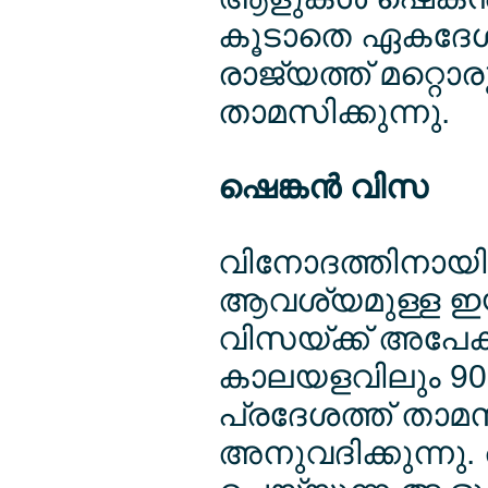
കൂടാതെ ഏകദേശം 
രാജ്യത്ത് മറ്റൊ
താമസിക്കുന്നു.
ഷെങ്കന്‍ വിസ
വിനോദത്തിനായി 
ആവശ്യമുള്ള ഇയു 
വിസയ്ക്ക് അപേക്
കാലയളവിലും 90
പ്രദേശത്ത് താമ
അനുവദിക്കുന്നു