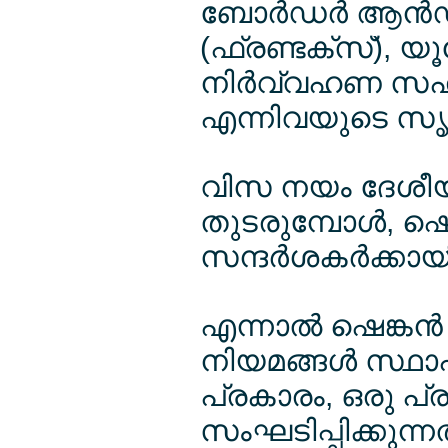
ബോര്‍ഡര്‍ ആന്‍
(ഫ്രണ്ടക്സ്), യ
നിര്‍വ്വഹണ സഹ
എന്നിവയുടെ സൃഷ്
വിസ നയം ദേശീയ
തുടരുമ്പോള്‍, 
സന്ദര്‍ശകര്‍ക്കാ
എന്നാല്‍ ഷെങ്കന്
നിയമങ്ങള്‍ സ്ഥാപി
പ്രകാരം, ഒരു പ
സംഘടിപ്പിക്കുന