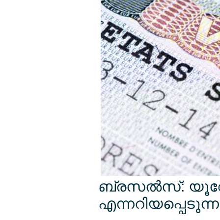
ബ്രസല്‍സ്: യൂറേ
എന്നറിയപ്പെടുന്ന 