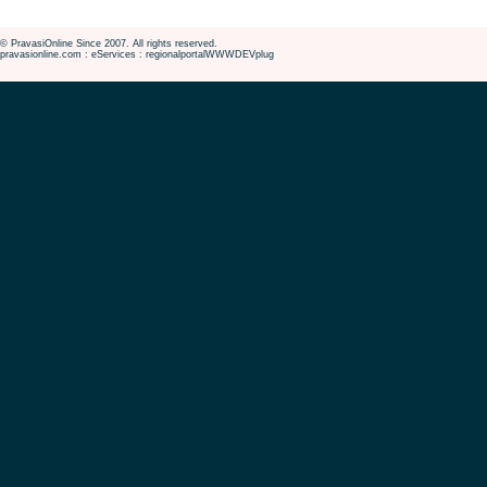
© PravasiOnline Since 2007. All rights reserved.
pravasionline.com : eServices : regionalportalWWWDEVplug