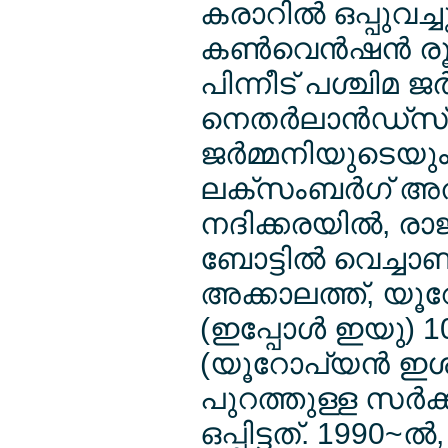
കരാറില്‍ ഒപ്പുവച
കണ്‍വെന്‍ഷന്‍ രൂപ
പിന്നീട് പശ്ചിമ ജ
നെതര്‍ലാന്‍ഡ്സ് 
ജര്‍മ്മനിയുടെയും
ലക്സംബര്‍ഗ് അതി
നദിക്കരയില്‍, ര
ബോട്ടില്‍ വെച്ചാ
അക്കാലത്ത്, യൂറ
(ഇപ്പോള്‍ ഇയു)
(യൂറോപ്യന്‍ ഇശ്
പുറത്തുള്ള സര്‍ക
ഒപ്പിട്ടത്. 1990~