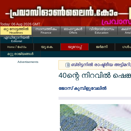
Today: 06 Aug 2026 GMT
ഒറ്റ നോട്ടത്തില്‍
സാമ്പത്തികം
ഓഫറുകള്‍
വിദ്യാഭ്യാസം
കല/സ
Headlines
Finance
Offers
Education
Arts
എഡിറ്റോറിയല്‍
Editorial
/ ഹോം
യൂ.കെ.
യൂറോപ്പ്
ജര്‍മനി
ഗള്‍
Home
മറ്റു രാജ്യങ്ങള്‍
Advertisements
ബ്രിട്ടനില്‍ രാഷ്ട്രീയ അട്ടിമ
40ന്റെ നിറവില്‍ ഷെങ്ക
ജോസ് കുമ്പിളുവേലില്‍