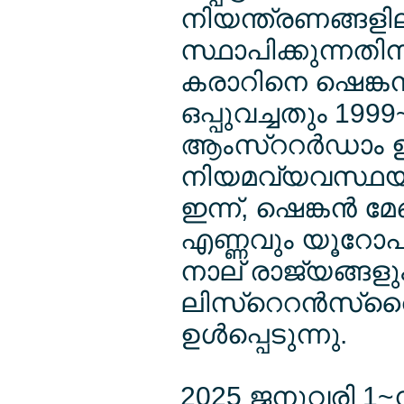
നിയന്ത്രണങ്ങളില
സ്ഥാപിക്കുന്നതി
കരാറിനെ ഷെങ്കന്‍
ഒപ്പുവച്ചതും 199
ആംസ്ററര്‍ഡാം ഉട
നിയമവ്യവസ്ഥയില്
ഇന്ന്, ഷെങ്കന്‍
എണ്ണവും യൂറോപ
നാല് രാജ്യങ്ങള
ലിസ്റെറന്‍സ്റൈ്റന
ഉള്‍പ്പെടുന്നു.
2025 ജനുവരി 1~