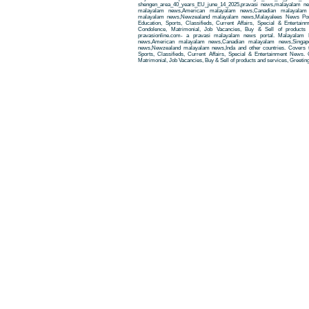
shengen_area_40_years_EU_june_14_2025,pravasi news,malayalam ne
malayalam news,American malayalam news,Canadian malayalam n
malayalam news,Newzealand malayalam news,Malayalees News Porta
Education, Sports, Classifieds, Current Affairs, Special & Entertai
Condolence, Matrimonial, Job Vacancies, Buy & Sell of products
pravasionline.com- a pravasi malayalam news portal. Malayalam
news,American malayalam news,Canadian malayalam news,Singap
news,Newzealand malayalam news,Inda and other countries. Covers t
Sports, Classifieds, Current Affairs, Special & Entertainment News. 
Matrimonial, Job Vacancies, Buy & Sell of products and services, Greetin