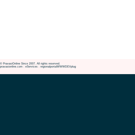
© PravasiOnline Since 2007. All rights reserved.
pravasionline.com : eServices : regionalportalWWWDEVplug