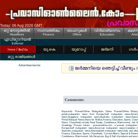
Today: 06 Aug 2026 GMT
ഒറ്റ നോട്ടത്തില്‍
സാമ്പത്തികം
ഓഫറുകള്‍
വിദ്യാഭ്യാസം
കല/സ
Headlines
Finance
Offers
Education
Arts
എഡിറ്റോറിയല്‍
Editorial
/ ഹോം
യൂ.കെ.
യൂറോപ്പ്
ജര്‍മനി
ഗള്‍
Home
മറ്റു രാജ്യങ്ങള്‍
Advertisements
ജര്‍മ്മനിയെ ഞെട്ടിച്ച് വീണ
Comments:
Keywords: PravasiOnline Malayalam News PravasiOnline Malay
portal,malayalam news from Europe,Gulf malayalam news,Amer
news,Singapore malayalam news,Australia malayalam news,New
Portal,Malayali News,News for Mallus,Finance, Education, Sports, Classif
News. Classifieds include Real Estate, Condolence, Matrimonial, Job Va
Greetings. Pravasi Lokam - pravasionline.com- a pravasi malayala
Europe,Gulf malayalam news,American malayalam news,Canadian m
Australia malayalam news,Newzealand malayalam news,Inda and other
Finance, Education, Sports, Classifieds, Current Affairs, Special & Enter
Condolence, Matrimonial, Job Vacancies, Buy & Sell of products and servi