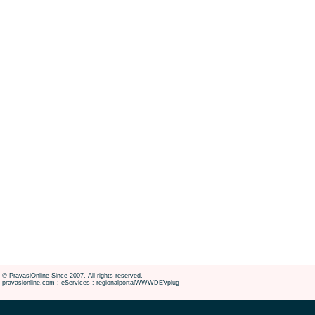
© PravasiOnline Since 2007. All rights reserved.
pravasionline.com : eServices : regionalportalWWWDEVplug