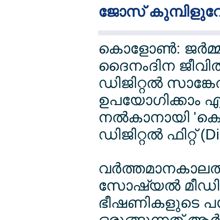
ജോസ് കുമ്പിളുവേ
കൊളോണ്‍: ജര്‍
ദൈനംദിന ജീവിത
ഡിജിറ്റല്‍ സാങ
ഉപയോഗിക്കാം എ
നല്‍കാനായി 'ക
ഡിജിറ്റല്‍ ഫിറ്റ് (
വര്‍ത്തമാനകാലത
സോഷ്യല്‍ മീഡി
ഭീഷണികളുടെ പശ്
ഒരുങ്ങുന്നത്.ആര്‍