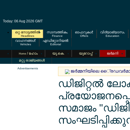
Today: 06 Aug 2026 GMT
ഒറ്റ നോട്ടത്തില്‍
സാമ്പത്തികം
ഓഫറുകള്‍
വിദ്യാഭ്യാസം
Headlines
Finance
Offers
Education
വാഹനങ്ങള്‍
എഡിറ്റോറിയല്‍
Vehicles
Editorial
/ ഹോം
യൂ.കെ.
യൂറോപ്പ്
ജര്‍മനി
Home
മറ്റു രാജ്യങ്ങള്‍
Advertisements
ജര്‍മ്മനിയിലെ ൈ്രഡവര്‍മാര്‍
ഡിജിറ്റല്‍ ല
പ്രയോജനപ്പെ
സമാജം "ഡിജിറ്റ
സംഘടിപ്പിക്കുന