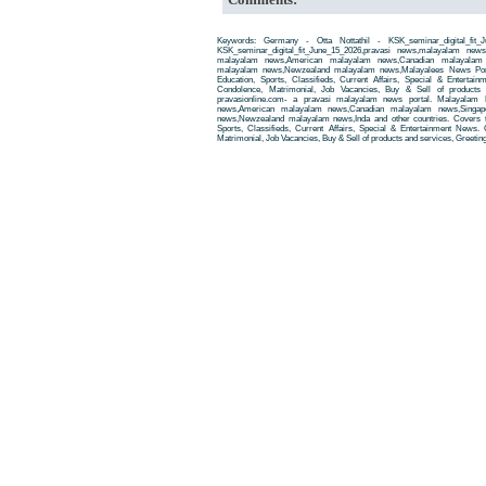
Keywords: Germany - Otta Nottathil - KSK_seminar_digital_fit_
KSK_seminar_digital_fit_June_15_2026,pravasi news,malayalam ne
malayalam news,American malayalam news,Canadian malayalam n
malayalam news,Newzealand malayalam news,Malayalees News Porta
Education, Sports, Classifieds, Current Affairs, Special & Entertai
Condolence, Matrimonial, Job Vacancies, Buy & Sell of products
pravasionline.com- a pravasi malayalam news portal. Malayalam
news,American malayalam news,Canadian malayalam news,Singap
news,Newzealand malayalam news,Inda and other countries. Covers t
Sports, Classifieds, Current Affairs, Special & Entertainment News. 
Matrimonial, Job Vacancies, Buy & Sell of products and services, Greetin