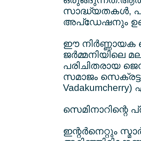
സാദ്ധ്യതകള്‍, പ
അപ്ഡേഷനും ഉണ്ട
ഈ നിര്‍ണ്ണായക 
ജര്‍മ്മനിയിലെ 
പരിചിതരായ ജെന്‍സ
സമാജം സെക്രട്ടറ
Vadakumcherry) 
സെമിനാറിന്റെ പ്
ഇന്റര്‍നെറ്റും സ്