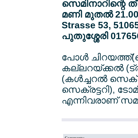
സെമിനാറിന്റെ തീ
മണി മുതല്‍ 21.00
Strasse 53, 51065
പുതുശ്ശേരി 01765
പോള്‍ ചിറയത്ത
കല്ലറയ്ക്കല്‍ (ട്
(കള്‍ച്ചറല്‍ സെക്രട
സെക്രട്ടറി), ടോമ
എന്നിവരാണ് സമാജത
Comments: