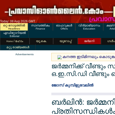
Today: 08 Aug 2026 GMT
ഒറ്റ നോട്ടത്തില്‍
സാമ്പത്തികം
ഓഫറുകള്‍
വിദ്യാഭ്യാസം
കല/സ
Headlines
Finance
Offers
Education
Arts
എഡിറ്റോറിയല്‍
Editorial
/ ഹോം
യൂ.കെ.
യൂറോപ്പ്
ജര്‍മനി
ഗള്‍
Home
മറ്റു രാജ്യങ്ങള്‍
Advertisements
കനത്ത ഇടിമിന്നലും കൊടുങ്ക
ജര്‍മ്മനിക്ക് വീണ്ടും 
ഒ.ഇ.സി.ഡി വീണ്ടും വെട
ജോസ് കുമ്പിളുവേലില്‍
ബര്‍ലിന്‍: ജര്‍മ്
പ്രതിസന്ധികള്‍ക്