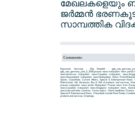
മേഖലകളെയും ബാ
ജര്‍മ്മന്‍ ഭരണക
സാമ്പത്തിക വിദഗ്ദ്
Comments:
Keywords: Germany - Otta Nottathil - gdp_cuts_germany_ju
gdp_cuts_germany_june_5_2026,pravasi news,malayalam news portal,
news,American malayalam news,Canadian malayalam news,Singap
news,Newzealand malayalam news,Malayalees News Portal,Malayali
Sports, Classifieds, Current Affairs, Special & Entertainment News. 
Matrimonial, Job Vacancies, Buy & Sell of products and services, Gre
pravasi malayalam news portal. Malayalam Pravasi news from Euro
news,Canadian malayalam news,Singapore malayalam news, Austra
news,Inda and other countries. Covers topics - News headlines, Finance, E
Special & Entertainment News. Classifieds include Real Estate, Condole
products and services, Greetings.