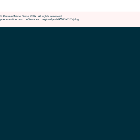
© PravasiOnline Since 2007. All rights reserved.
pravasionline.com : eServices : regionalportalWWWDEVplug