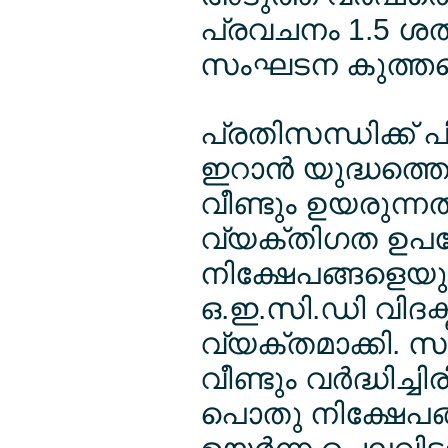
പ്രവചനം 1.5 ശത
സംഘടന കുത്തനെ കു
പ്രതിസന്ധിക്ക് പ
ഇറാന്‍ യുദ്ധത്തെത
വീണ്ടും ഉയരുന്ന
വ്യക്തിഗത ഉപ
നിക്ഷേപങ്ങളെയും
ഒ.ഇ.സി.ഡി വിദഗ
വ്യക്തമാക്കി. 
വീണ്ടും വര്‍ദ്ധിച
പൊതു നിക്ഷേപങ