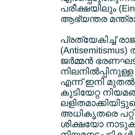
പരീക്ഷയിലും (Einb
ആഭ്യന്തര മന്ത്
പ്രത്യേകിച്ച് രാജ
(Antisemitismus
ജര്‍മ്മന്‍ ഭരണ
നിലനില്‍പ്പിനുള
എന്ന് ഇനി മുതല്‍
കുടിയേറ്റ നിയമങ്
ലളിതമാക്കിയിട്ടുണ
അധികൃതരെ പറ്റിക്
ശിക്ഷയോ നാടുകട
നിയമനടപടികള്‍ ന