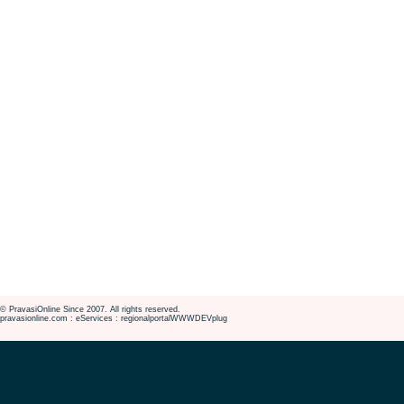
© PravasiOnline Since 2007. All rights reserved.
pravasionline.com : eServices : regionalportalWWWDEVplug