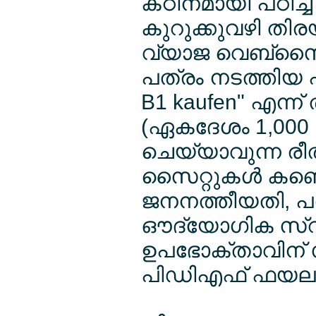
കഠിനമായി പഠിച്ച
കുറുക്കുവഴി തിരയു
വ്യാജ വെബ്സൈറ്
പത്രം നടത്തിയ പര
B1 kaufen" എന്ന്
(ഏകദേശം 1,000 
ചെയ്യാവുന്ന രീതിയ
സൈറ്റുകള്‍ കണ്ട
ജനനത്തീയതി, പരീക
ഔദ്യോഗിക സ്ററ
ഉപഭോക്താവിന് സ്
പിഡിഎഫ് ഫയലായി