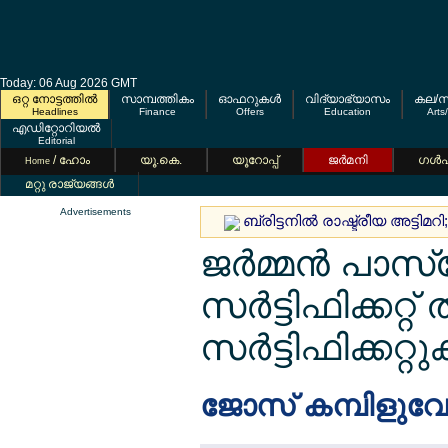
Today: 06 Aug 2026 GMT
ഒറ്റ നോട്ടത്തില്‍
സാമ്പത്തികം
ഓഫറുകള്‍
വിദ്യാഭ്യാസം
കല/സ
Headlines
Finance
Offers
Education
Arts
എഡിറ്റോറിയല്‍
Editorial
/ ഹോം
യൂ.കെ.
യൂറോപ്പ്
ജര്‍മനി
ഗള്‍
Home
മറ്റു രാജ്യങ്ങള്‍
Advertisements
ബ്രിട്ടനില്‍ രാഷ്ട്രീയ അട്ടിമ
ജര്‍മ്മന്‍ പാസ്
സര്‍ട്ടിഫിക്കറ്റ
സര്‍ട്ടിഫിക്കറ്റ
ജോസ് കമ്പിളുവേ