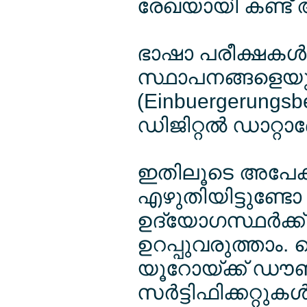
രേഖയായി കണ്ട് അ
ഭാഷാ പരീക്ഷകള്
സ്ഥാപനങ്ങളെയ
(Einbuergerungsb
ഡിജിറ്റല്‍ ഡാറ്റ
ഇതിലൂടെ അപേക്ഷക
എഴുതിയിട്ടുണ്ടോ 
ഉദ്യോഗസ്ഥര്‍ക്ക
ഉറപ്പുവരുത്താം. 
യൂറോയ്ക്ക് ഡൗ
സര്‍ട്ടിഫിക്കറ്റ