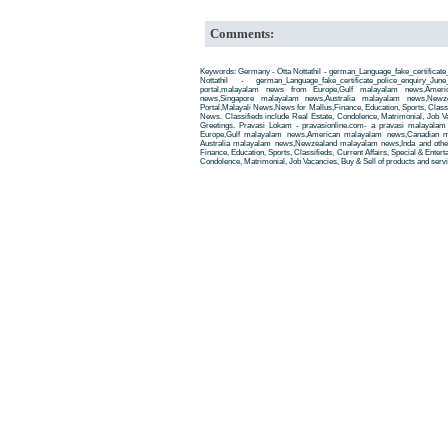
Comments:
Keywords: Germany - Otta Nottathil - german_Language_fake_certificat
Nottathil - german_Language_fake_certificate_police_enquiry_J
portal,malayalam news from Europe,Gulf malayalam news,Amer
news,Singapore malayalam news,Australia malayalam news,New
Portal,Malayali News,News for Mallus,Finance, Education, Sports, Classif
News. Classifieds include Real Estate, Condolence, Matrimonial, Job Va
Greetings. Pravasi Lokam - pravasionline.com- a pravasi malayala
Europe,Gulf malayalam news,American malayalam news,Canadian m
Australia malayalam news,Newzealand malayalam news,Inda and other
Finance, Education, Sports, Classifieds, Current Affairs, Special & Enter
Condolence, Matrimonial, Job Vacancies, Buy & Sell of products and servi