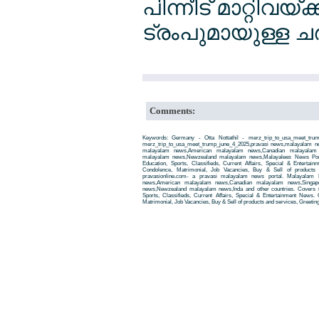
പിന്നീട് മാറ്റിവ
ട്രംപുമായുള്ള ചര്
Comments:
Keywords: Germany - Otta Nottathil - merz_trip_to_usa_meet_tru
merz_trip_to_usa_meet_trump_june_4_2025,pravasi news,malayalam n
malayalam news,American malayalam news,Canadian malayalam n
malayalam news,Newzealand malayalam news,Malayalees News Porta
Education, Sports, Classifieds, Current Affairs, Special & Entertai
Condolence, Matrimonial, Job Vacancies, Buy & Sell of products
pravasionline.com- a pravasi malayalam news portal. Malayalam
news,American malayalam news,Canadian malayalam news,Singap
news,Newzealand malayalam news,Inda and other countries. Covers t
Sports, Classifieds, Current Affairs, Special & Entertainment News. 
Matrimonial, Job Vacancies, Buy & Sell of products and services, Greetin