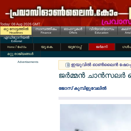
Today: 08 Aug 2026 GMT
ഒറ്റ നോട്ടത്തില്‍
സാമ്പത്തികം
ഓഫറുകള്‍
വിദ്യാഭ്യാസം
കല/സ
Headlines
Finance
Offers
Education
Arts
എഡിറ്റോറിയല്‍
Editorial
/ ഹോം
യൂ.കെ.
യൂറോപ്പ്
ജര്‍മനി
ഗള്‍
Home
മറ്റു രാജ്യങ്ങള്‍
Advertisements
ഇയുവില്‍ ഓണ്‍ലൈന്‍ ഷോപ്പ
ജര്‍മ്മന്‍ ചാന്‍സലര്
ജോസ് കുമ്പിളുവേലില്‍