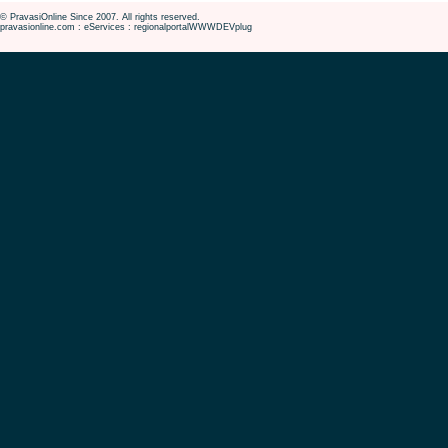
© PravasiOnline Since 2007. All rights reserved.
pravasionline.com : eServices : regionalportalWWWDEVplug