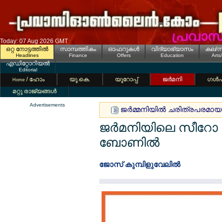
Today: 07 Aug 2026 GMT
ഒറ്റ നോട്ടത്തില്‍
സാമ്പത്തികം
ഓഫറുകള്‍
വിദ്യാഭ്യാസം
കല/സ
Headlines
Finance
Offers
Education
Arts
എഡിറ്റോറിയല്‍
Editorial
/ ഹോം
യൂ.കെ.
യൂറോപ്പ്
ജര്‍മനി
ഗള്‍
Home
മറ്റു രാജ്യങ്ങള്‍
Advertisements
ജര്‍മ്മനിയില്‍ ചരിത്രപരമായ 
ജര്‍മനിയിലെ സീറേ
ബോണില്‍
ജോസ് കുമ്പിളുവേലില്‍