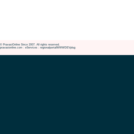
© PravasiOnline Since 2007. All rights reserved.
pravasionline.com : eServices : regionalportalWWWDEVplug