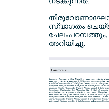
നടക്കുന്നത്.
തിരുവോണാഘോഷത
സ്വാഗതം ചെയ്യ
ചേലംപറമ്പത്തു
അറിയിച്ചു.
Comments:
Keywords: Germany - Otta Nottathil - onam_syro_malankara_bonn
onam_syro_malankara_bonn_sept_7_2025,pravasi news,malayalam ne
malayalam news,American malayalam news,Canadian malayalam n
malayalam news,Newzealand malayalam news,Malayalees News Porta
Education, Sports, Classifieds, Current Affairs, Special & Entertai
Condolence, Matrimonial, Job Vacancies, Buy & Sell of products
pravasionline.com- a pravasi malayalam news portal. Malayalam
news,American malayalam news,Canadian malayalam news,Singap
news,Newzealand malayalam news,Inda and other countries. Covers t
Sports, Classifieds, Current Affairs, Special & Entertainment News. 
Matrimonial, Job Vacancies, Buy & Sell of products and services, Greetin