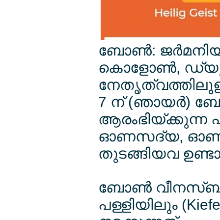
ബോണ്‍: ജര്‍മന
കൊളോണ്‍, ഡ്യ
നേതൃത്വത്തിലുള
7 ന് (ഞായര്‍) ബേ
ആരംഭിയ്ക്കുന്ന 
ഓണസദ്യ, ഓണക്ക
തുടങ്ങിയവ ഉണ്ടായ
ബോണ്‍ വീനസ്ബ
പള്ളിയിലും (Kie