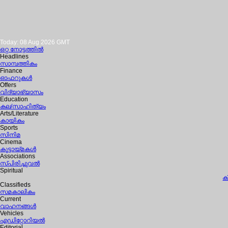
Today: 08 Aug 2026 GMT
ഒറ്റ നോട്ടത്തില്‍
Headlines
സാമ്പത്തികം
Finance
ഓഫറുകള്‍
Offers
വിദ്യാഭ്യാസം
Education
കല/സാഹിത്യം
Arts/Literature
കായികം
Sports
സിനിമ
Cinema
കൂട്ടായ്മകള്‍
Associations
സ്പിരിച്ചുവല്‍
Spiritual
ക
Classifieds
സമകാലികം
Current
വാഹനങ്ങള്‍
Vehicles
എഡിറ്റോറിയല്‍
Editorial