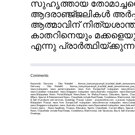
സുഹൃത്തായ തോമാച്ചന്റ
ആദരാഞ്ജ്ജലികള്‍ അര്‍പ്
ആത്മാവിന് നിത്യശാന്തി ന
കാതറിനെയും മക്കളെയും
എന്നു പ്രാര്‍ത്ഥിയ്ക്കുന്ന
Comments:
Keywords: Germany - Otta Nottathil - thomas_kaniyamparampil_brachttal_death_announceme
Germany - Otta Nottathil - thomas_kaniyamparampil_brachttal_death_announcement_june_6
news,malayalam news portal,malayalam news from Europe,Gulf malayalam news,Ameri
news,Canadian malayalam news,Singapore malayalam news,Australia malayalam news,Newzea
news,Malayalees News Portal,Malayali News,News for Mallus,Finance, Education, Sports, Class
Affairs, Special & Entertainment News. Classifieds include Real Estate, Condolence, Matrimonial, Jo
& Sell of products and services, Greetings. Pravasi Lokam - pravasionline.com- a pravasi malayal
Malayalam Pravasi news from Europe,Gulf malayalam news,American malayalam news,Canad
news,Singapore malayalam news, Australia malayalam news,Newzealand malayalam news,Inda and o
Covers topics - News headlines, Finance, Education, Sports, Classifieds, Current Affairs, Special 
News. Classifieds include Real Estate, Condolence, Matrimonial, Job Vacancies, Buy & Sell of produc
Greetings.