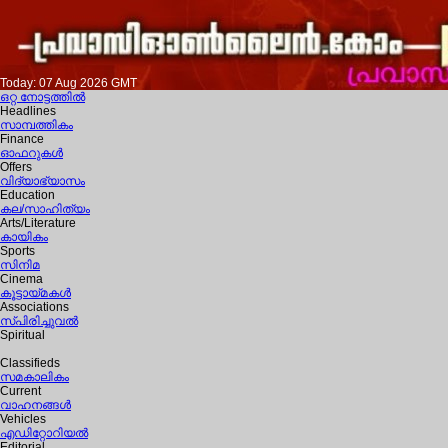
Today: 07 Aug 2026 GMT
ഒറ്റ നോട്ടത്തില്‍
Headlines
സാമ്പത്തികം
Finance
ഓഫറുകള്‍
Offers
വിദ്യാഭ്യാസം
Education
കല/സാഹിത്യം
Arts/Literature
കായികം
Sports
സിനിമ
Cinema
കൂട്ടായ്മകള്‍
Associations
സ്പിരിച്ചുവല്‍
Spiritual
Classifieds
സമകാലികം
Current
വാഹനങ്ങള്‍
Vehicles
എഡിറ്റോറിയല്‍
Editorial