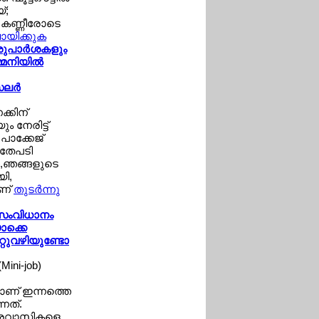
്;
‍ കണ്ണീരോടെ
വായിക്കുക
 ശുപാര്‍ശകളും
്മനിയില്‍
ലര്‍
്കിന്
 നേരിട്ട്
പാക്കേജ്
അതേപടി
്‍,ഞങ്ങളുടെ
ി,
ാണ്
തുടര്‍ന്നു
' സംവിധാനം
ാക്കെ
്റുവഴിയുണ്ടോ
Mini-job)
യമാണ് ഇന്നത്തെ
്നത്.
പ്രവാസികളെ,