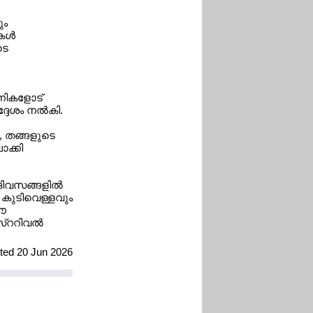
ും
ള്‍
ടെ
ണികളോട്
ദേശം നല്‍കി.
, തങ്ങളുടെ
ാക്കി
ിവസങ്ങളില്‍
യ കുടിവെള്ളവും
 ഈ
്ററിവല്‍
ated 20 Jun 2026