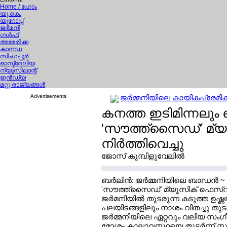
Home
/ ഹോം
യൂ.കെ.
യൂറോപ്പ്
ജര്‍മനി
ഗള്‍ഫ്
അമേരിക്ക
കാനഡ
സിംഗപ്പൂര്‍
ഓസ്ട്രേലിയ
ന്യൂസിലാന്റ്
ഇന്‍ഡ്യ
മറ്റു രാജ്യങ്ങള്‍
Advertisements
ജര്‍മ്മനിയിലെ കായികപ്രേമികള്
കനത്ത ഇടിമിന്നലും ക
'സൗത്ത്സൈഡ്' മ്യൂ
നിര്‍ത്തിവെച്ചു
ജോസ് കുമ്പിളുവേലില്‍
ബര്‍ലിന്‍: ജര്‍മ്മനിയിലെ ബാഡന്‍
'സൗത്ത്സൈഡ്' മ്യൂസിക് ഫെസ്ററിവ
ജര്‍മനിയില്‍ തുടരുന്ന കടുത്ത ഉഷ്ണ
പലയിടങ്ങളിലും നാശം വിതച്ചു തുടങ
ജര്‍മ്മനിയിലെ ഏറ്റവും വലിയ സംഗ
മോശം കാലാവസ്ഥയെ തുടര്‍ന്ന് സംഘാ