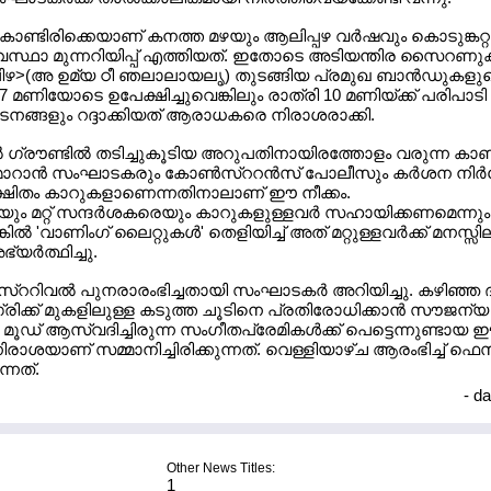
ാണ്ടിരിക്കെയാണ് കനത്ത മഴയും ആലിപ്പഴ വര്‍ഷവും കൊടുങ്കറ്റ
സ്ഥാ മുന്നറിയിപ്പ് എത്തിയത്. ഇതോടെ അടിയന്തിര സൈറണുക
' ലിഴ>(അ ഉമ്യ ഠീ ഞലാലായലൃ) തുടങ്ങിയ പ്രമുഖ ബാന്‍ഡുകളു
7 മണിയോടെ ഉപേക്ഷിച്ചുവെങ്കിലും രാത്രി 10 മണിയ്ക്ക് പരിപാടി
്രകടനങ്ങളും റദ്ദാക്കിയത് ആരാധകരെ നിരാശരാക്കി.
്‍ ഗ്രൗണ്ടില്‍ തടിച്ചുകൂടിയ അറുപതിനായിരത്തോളം വരുന്ന കാ
ാറാന്‍ സംഘാടകരും കോണ്‍സ്ററന്‍സ് പോലീസും കര്‍ശന നിര്‍ദ്
രക്ഷിതം കാറുകളാണെന്നതിനാലാണ് ഈ നീക്കം.
ം മറ്റ് സന്ദര്‍ശകരെയും കാറുകളുള്ളവര്‍ സഹായിക്കണമെന്നും
ില്‍ 'വാണിംഗ് ലൈറ്റുകള്‍' തെളിയിച്ച് അത് മറ്റുള്ളവര്‍ക്ക് മനസ്സില
ര്‍ത്ഥിച്ചു.
ിവല്‍ പുനരാരംഭിച്ചതായി സംഘാടകര്‍ അറിയിച്ചു. കഴിഞ്ഞ ദ
ിഗ്രിക്ക് മുകളിലുള്ള കടുത്ത ചൂടിനെ പ്രതിരോധിക്കാന്‍ സൗജന്
ൂഡ് ആസ്വദിച്ചിരുന്ന സംഗീതപ്രേമികള്‍ക്ക് പെട്ടെന്നുണ്ടായ
യാണ് സമ്മാനിച്ചിരിക്കുന്നത്. വെള്ളിയാഴ്ച ആരംഭിച്ച് ഫെസ
നത്.
- d
Other News Titles:
1