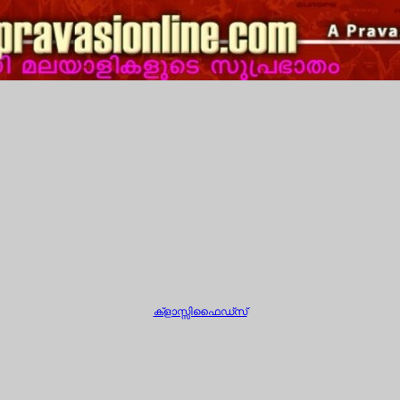
ക്ളാസ്സിഫൈഡ്സ്