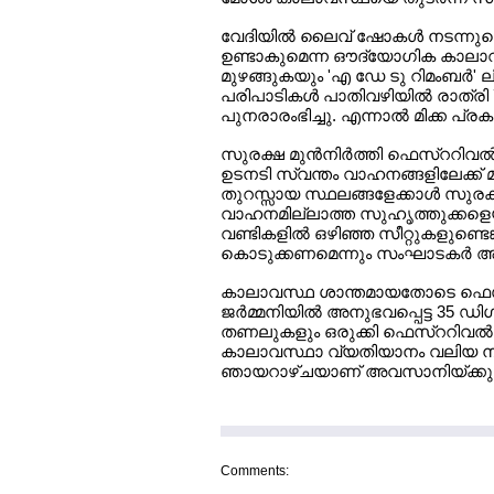
വേദിയില്‍ ലൈവ് ഷോകള്‍ നടന്നുകെ
ഉണ്ടാകുമെന്ന ഔദ്യോഗിക കാലാവ
മുഴങ്ങുകയും 'എ ഡേ ടു റിമംബര്‍
പരിപാടികള്‍ പാതിവഴിയില്‍ രാത്രി 
പുനരാരംഭിച്ചു. എന്നാല്‍ മിക്ക പ
സുരക്ഷ മുന്‍നിര്‍ത്തി ഫെസ്ററിവല
ഉടനടി സ്വന്തം വാഹനങ്ങളിലേക്ക് മ
തുറസ്സായ സ്ഥലങ്ങളേക്കാള്‍ സു
വാഹനമില്ലാത്ത സുഹൃത്തുക്കളെയു
വണ്ടികളില്‍ ഒഴിഞ്ഞ സീറ്റുകളുണ്ടെങ്ക
കൊടുക്കണമെന്നും സംഘാടകര്‍ അഭ്യ
കാലാവസ്ഥ ശാന്തമായതോടെ ഫെസ്ററ
ജര്‍മ്മനിയില്‍ അനുഭവപ്പെട്ട 35 ഡ
തണലുകളും ഒരുക്കി ഫെസ്ററിവല്‍ മ
കാലാവസ്ഥാ വ്യതിയാനം വലിയ നിരാശ
ഞായറാഴ്ചയാണ് അവസാനിയ്ക്കുന്
Comments: