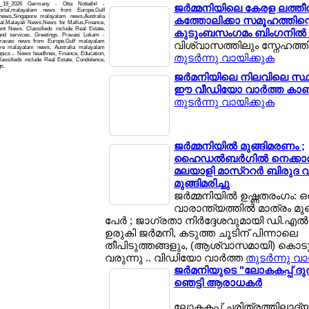
e_19_2026 Germany - Otta Nottathil -
ജര്‍മ്മനിയിലെ കേരള ലത്തീന
ortal,malayalam news from Europe,Gulf
ws,Singapore malayalam news,Australia
കത്തോലിക്കാ സമൂഹത്തിന്റെ 
,Malayali News,News for Mallus,Finance,
ment News. Classifieds include Real Estate,
കുടുംബസംഗമം ബിംഗനില്‍ 
and services, Greetings. Pravasi Lokam -
Pravasi news from Europe,Gulf malayalam
വിശ്വാസത്തിലും സ്നേഹത്തില
re malayalam news, Australia malayalam
pics - News headlines, Finance, Education,
തുടര്‍ന്നു വായിക്കുക
lassifieds include Real Estate, Condolence,
gs.
ജര്‍മനിയിലെ നിലവിലെ സ്ഥ
ഈ വീഡിയോ വാര്‍ത്ത ക
തുടര്‍ന്നു വായിക്കുക
ജര്‍മ്മനിയില്‍ മുങ്ങിമരണം ;
ഹൈഡല്‍ബര്‍ഗില്‍ നെക്കാര്
മലയാളി മാസ്ററര്‍ ബിരുദ വിദ
മുങ്ങിമരിച്ചു
ജര്‍മ്മനിയില്‍ ഉഷ്ണതരംഗം: ഒ
വാരാന്ത്യത്തില്‍ മാത്രം മുങ്
പേര്‍ ; ജാഗ്രതാ നിര്‍ദ്ദേശവുമായി ഡി.എല്‍
ഉരുകി ജര്‍മനി, കടുത്ത ചൂടിന് പിന്നാലെ
തീപിടുത്തങ്ങളും, (ആശ്വാസമായി) കൊടുങ്
വരുന്നു .. വിഡിയോ വാര്‍ത്ത
തുടര്‍ന്നു വ
ജര്‍മനിയുടെ "ലോകകപ്പ് ദുര
ഞെട്ടി ആരാധകര്‍
ലോകകപ്പ് ചരിത്രത്തിലാദ്യം! 