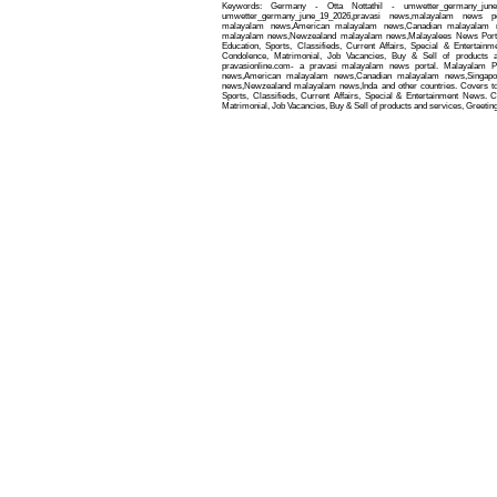
Keywords: Germany - Otta Nottathil - umwetter_germany_jun
umwetter_germany_june_19_2026,pravasi news,malayalam news p
malayalam news,American malayalam news,Canadian malayalam ne
malayalam news,Newzealand malayalam news,Malayalees News Portal
Education, Sports, Classifieds, Current Affairs, Special & Entertain
Condolence, Matrimonial, Job Vacancies, Buy & Sell of products 
pravasionline.com- a pravasi malayalam news portal. Malayalam 
news,American malayalam news,Canadian malayalam news,Singapo
news,Newzealand malayalam news,Inda and other countries. Covers to
Sports, Classifieds, Current Affairs, Special & Entertainment News. C
Matrimonial, Job Vacancies, Buy & Sell of products and services, Greetin