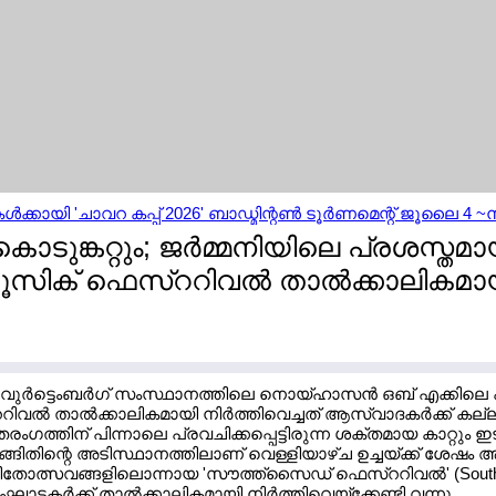
‍ക്കായി 'ചാവറ കപ്പ് 2026' ബാഡ്മിന്റണ്‍ ടൂര്‍ണമെന്റ് ജൂലൈ 4 ~ന്
ൊടുങ്കറ്റും; ജര്‍മ്മനിയിലെ പ്രശസ്തമ
സിക് ഫെസ്ററിവല്‍ താല്‍ക്കാലികമാ
 ~ വുര്‍ട്ടെംബര്‍ഗ് സംസ്ഥാനത്തിലെ നൊയ്ഹാസന്‍ ഒബ് എക്കിലെ
ല്‍ താല്‍ക്കാലികമായി നിര്‍ത്തിവെച്ചത് ആസ്വാദകര്‍ക്ക് കല
തരംഗത്തിന് പിന്നാലെ പ്രവചിക്കപ്പെട്ടിരുന്ന ശക്തമായ കാറ്റും ഇട
്ങിതിന്റെ അടിസ്ഥാനത്തിലാണ് വെള്ളിയാഴ്ച ഉച്ചയ്ക്ക് ശേഷം ആ
ീതോത്സവങ്ങളിലൊന്നായ 'സൗത്ത്സൈഡ് ഫെസ്ററിവല്‍' (Southsi
ടകര്‍ക്ക് താല്‍ക്കാലികമായി നിര്‍ത്തിവെയ്ക്കേണ്ടി വന്നു.