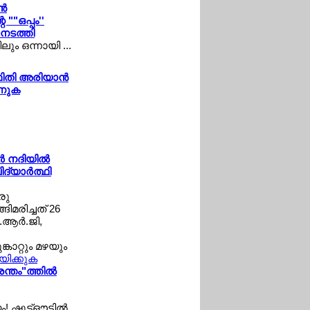
്‍
""ഒപ്പം''
നടത്തി
ും ഒന്നായി ...
ിതി അരിയാന്‍
ാണുക
‍ നദിയില്‍
്യാര്‍ത്ഥി
രു
ങിമരിച്ചത് 26
.ആര്‍.ജി,
കാറ്റും മഴയും
ായിക്കുക
ന്തം"ത്തില്‍
ഷൂട്ട്ഔട്ടില്‍