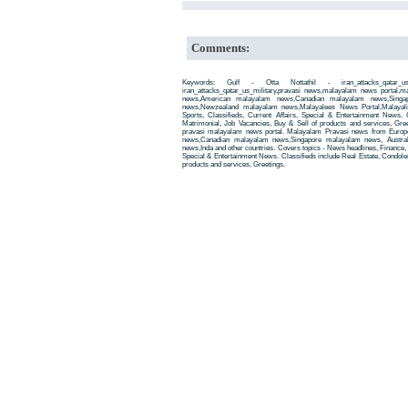
Comments:
Keywords: Gulf - Otta Nottathil - iran_attacks_qatar_
iran_attacks_qatar_us_military,pravasi news,malayalam news portal
news,American malayalam news,Canadian malayalam news,Singap
news,Newzealand malayalam news,Malayalees News Portal,Malayali
Sports, Classifieds, Current Affairs, Special & Entertainment News. 
Matrimonial, Job Vacancies, Buy & Sell of products and services, Gre
pravasi malayalam news portal. Malayalam Pravasi news from Euro
news,Canadian malayalam news,Singapore malayalam news, Austra
news,Inda and other countries. Covers topics - News headlines, Finance, E
Special & Entertainment News. Classifieds include Real Estate, Condole
products and services, Greetings.