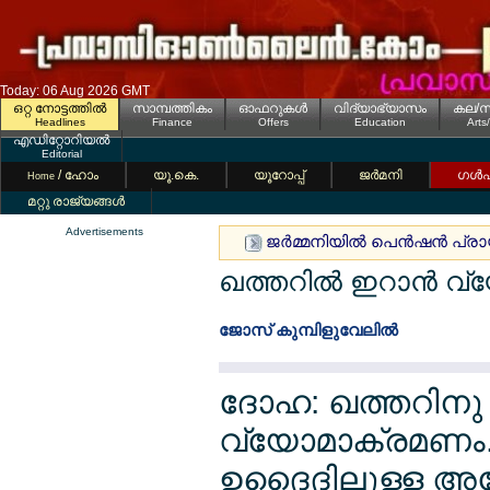
Today: 06 Aug 2026 GMT
ഒറ്റ നോട്ടത്തില്‍
സാമ്പത്തികം
ഓഫറുകള്‍
വിദ്യാഭ്യാസം
കല/സ
Headlines
Finance
Offers
Education
Arts
എഡിറ്റോറിയല്‍
Editorial
/ ഹോം
യൂ.കെ.
യൂറോപ്പ്
ജര്‍മനി
ഗള്‍
Home
മറ്റു രാജ്യങ്ങള്‍
Advertisements
ജര്‍മ്മനിയില്‍ പെന്‍ഷന്‍ പ്ര
ഖത്തറില്‍ ഇറാന്‍ വ
ജോസ് കുമ്പിളുവേലില്‍
ദോഹ: ഖത്തറിനു
വ്യോമാക്രമണം.
ഉദൈദിലുള്ള അമേ