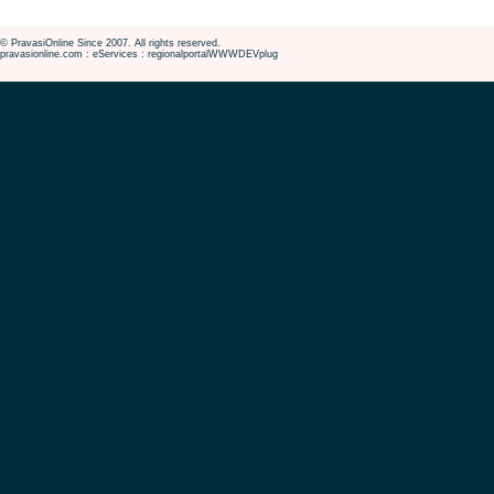
© PravasiOnline Since 2007. All rights reserved.
pravasionline.com : eServices : regionalportalWWWDEVplug