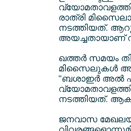
വ്യോമതാവളത്ത
രാത്രി മിസൈല
നടത്തിയത്. ആറ
അയച്ചതായാണ് വ
ഖത്തര്‍ സമയം തി
മിസൈലുകള്‍ അയ
"ബശാഇര്‍ അല്‍ ഫ
വ്യോമതാവളത്ത
നടത്തിയത്. ആക്
ജനവാസ മേഖലയില
വിവരങ്ങളൊന്നുമ