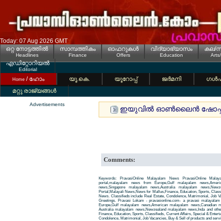
Today: 07 Aug 2026 GMT
ഒറ്റ നോട്ടത്തില്‍
സാമ്പത്തികം
ഓഫറുകള്‍
വിദ്യാഭ്യാസം
കല/സ
Headlines
Finance
Offers
Education
Arts
എഡിറ്റോറിയല്‍
Editorial
/ ഹോം
യൂ.കെ.
യൂറോപ്പ്
ജര്‍മനി
ഗള്‍
Home
മറ്റു രാജ്യങ്ങള്‍
Advertisements
ഇയുവില്‍ ഓണ്‍ലൈന്‍ ഷോപ്പ
Comments:
Keywords: PravasiOnline Malayalam News PravasiOnline Malay
portal,malayalam news from Europe,Gulf malayalam news,Amer
news,Singapore malayalam news,Australia malayalam news,New
Portal,Malayali News,News for Mallus,Finance, Education, Sports, Classif
News. Classifieds include Real Estate, Condolence, Matrimonial, Job Va
Greetings. Pravasi Lokam - pravasionline.com- a pravasi malayala
Europe,Gulf malayalam news,American malayalam news,Canadian m
Australia malayalam news,Newzealand malayalam news,Inda and other
Finance, Education, Sports, Classifieds, Current Affairs, Special & Enter
Condolence, Matrimonial, Job Vacancies, Buy & Sell of products and servi