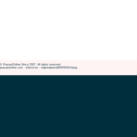
© PravasiOnline Since 2007. All rights reserved.
pravasionline.com : eServices : regionalportalWWWDEVplug