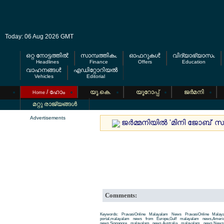
Today: 06 Aug 2026 GMT
ഒറ്റ നോട്ടത്തില്‍
സാമ്പത്തികം
ഓഫറുകള്‍
വിദ്യാഭ്യാസം
Headlines
Finance
Offers
Education
വാഹനങ്ങള്‍
എഡിറ്റോറിയല്‍
Vehicles
Editorial
/ ഹോം
യൂ.കെ.
യൂറോപ്പ്
ജര്‍മനി
Home
മറ്റു രാജ്യങ്ങള്‍
Advertisements
ജര്‍മ്മനിയില്‍ 'മിനി ജോബ്
Comments:
Keywords: PravasiOnline Malayalam News PravasiOnline Malay
portal,malayalam news from Europe,Gulf malayalam news,Amer
news,Singapore malayalam news,Australia malayalam news,New