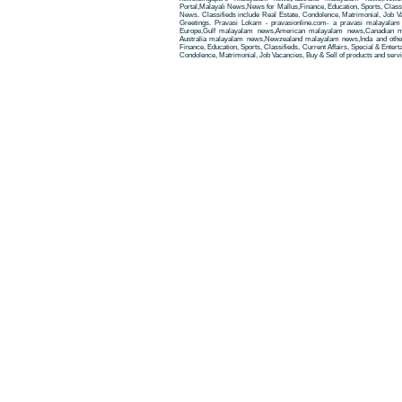
Portal,Malayali News,News for Mallus,Finance, Education, Sports, Classif
News. Classifieds include Real Estate, Condolence, Matrimonial, Job Va
Greetings. Pravasi Lokam - pravasionline.com- a pravasi malayala
Europe,Gulf malayalam news,American malayalam news,Canadian m
Australia malayalam news,Newzealand malayalam news,Inda and other
Finance, Education, Sports, Classifieds, Current Affairs, Special & Enter
Condolence, Matrimonial, Job Vacancies, Buy & Sell of products and servi