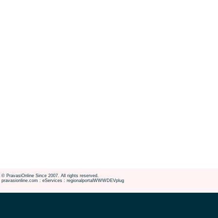
© PravasiOnline Since 2007. All rights reserved.
pravasionline.com : eServices : regionalportalWWWDEVplug