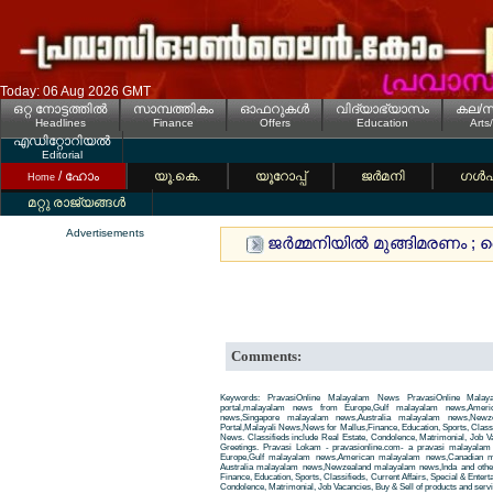
Today: 06 Aug 2026 GMT
ഒറ്റ നോട്ടത്തില്‍
സാമ്പത്തികം
ഓഫറുകള്‍
വിദ്യാഭ്യാസം
കല/സ
Headlines
Finance
Offers
Education
Arts
എഡിറ്റോറിയല്‍
Editorial
/ ഹോം
യൂ.കെ.
യൂറോപ്പ്
ജര്‍മനി
ഗള്‍
Home
മറ്റു രാജ്യങ്ങള്‍
Advertisements
ജര്‍മ്മനിയില്‍ മുങ്ങിമരണം ; 
Comments:
Keywords: PravasiOnline Malayalam News PravasiOnline Malay
portal,malayalam news from Europe,Gulf malayalam news,Amer
news,Singapore malayalam news,Australia malayalam news,New
Portal,Malayali News,News for Mallus,Finance, Education, Sports, Classif
News. Classifieds include Real Estate, Condolence, Matrimonial, Job Va
Greetings. Pravasi Lokam - pravasionline.com- a pravasi malayala
Europe,Gulf malayalam news,American malayalam news,Canadian m
Australia malayalam news,Newzealand malayalam news,Inda and other
Finance, Education, Sports, Classifieds, Current Affairs, Special & Enter
Condolence, Matrimonial, Job Vacancies, Buy & Sell of products and servi