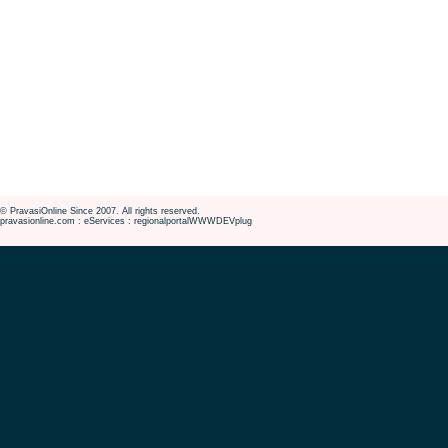
© PravasiOnline Since 2007. All rights reserved.
pravasionline.com : eServices : regionalportalWWWDEVplug