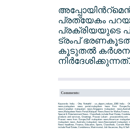
അപ്പോയിന്‍റ്മെന്‍
പ്രത്യേകം പറയ
പ്രക്രിയയുടെ പ
ട്രംപ് ഭരണകൂടത്
കൂടുതല്‍ കര്‍
നിര്‍ദേശിക്കുന്നത്
Comments:
Keywords: India - Otta Nottathil - us_deport_indians_1080 India - Ott
news,malayalam news portal,malayalam news from Europe,Gu
news,Canadian malayalam news,Singapore malayalam news,Austra
news,Malayalees News Portal,Malayali News,News for Mallus,Finance, Edu
Special & Entertainment News. Classifieds include Real Estate, Condole
products and services, Greetings. Pravasi Lokam - pravasionline.com
Pravasi news from Europe,Gulf malayalam news,American malayala
malayalam news, Australia malayalam news,Newzealand malayalam new
News headlines, Finance, Education, Sports, Classifieds, Current Affai
include Real Estate, Condolence, Matrimonial, Job Vacancies, Buy & Sell 