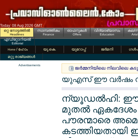
Today: 08 Aug 2026 GMT
ഒറ്റ നോട്ടത്തില്‍
സാമ്പത്തികം
ഓഫറുകള്‍
വിദ്യാഭ്യാസം
കല/സ
Headlines
Finance
Offers
Education
Arts
എഡിറ്റോറിയല്‍
Editorial
/ ഹോം
യൂ.കെ.
യൂറോപ്പ്
ജര്‍മനി
ഗള്‍
Home
മറ്റു രാജ്യങ്ങള്‍
Advertisements
ജര്‍മ്മനിയിലെ നിലവിലെ കടുത്
യുഎസ് ഈ വര്‍ഷം നാ
ന്യൂഡല്‍ഹി: ഈ 
മുതല്‍ ഏകദേശം 1
പൗരന്മാരെ അമെര
കടത്തിയതായി ഇന