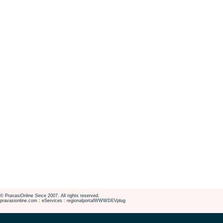
© PravasiOnline Since 2007. All rights reserved.
pravasionline.com : eServices : regionalportalWWWDEVplug