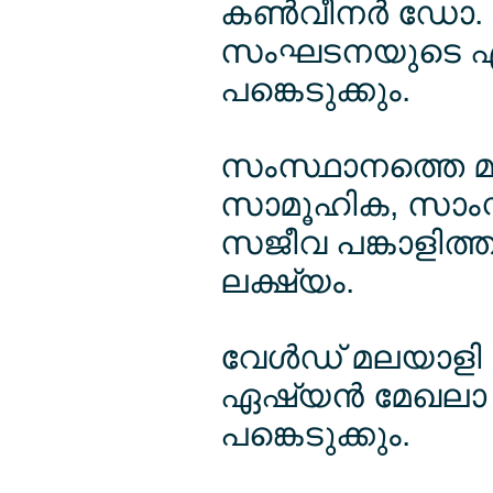
കണ്‍വീനര്‍ ഡോ. 
സംഘടനയുടെ ഏഷ്
പങ്കെടുക്കും.
സംസ്ഥാനത്തെ മല
സാമൂഹിക, സാംസ
സജീവ പങ്കാളിത്തം
ലക്ഷ്യം.
വേള്‍ഡ് മലയാളി
ഏഷ്യന്‍ മേഖലാ
പങ്കെടുക്കും.