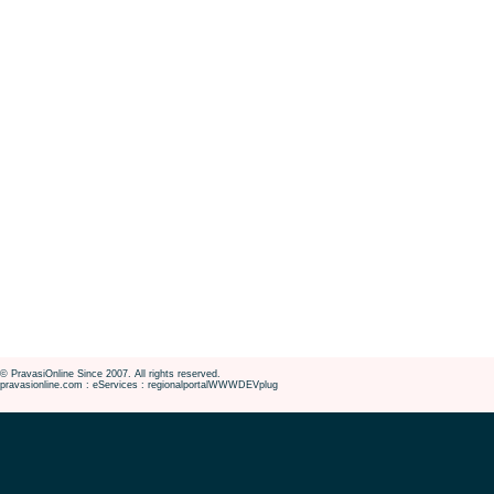
© PravasiOnline Since 2007. All rights reserved.
pravasionline.com : eServices : regionalportalWWWDEVplug