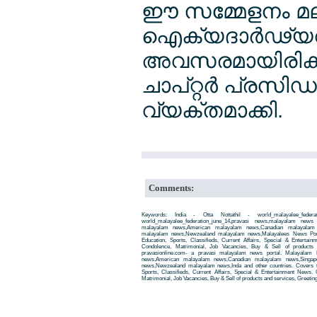
ഈ സമ്മേളനം മ
ഐക്യദാര്‍ഢ്യവും
അവസരമായിരിക്കു
ചാപ്റ്റര്‍ പ്രസി
വ്യക്തമാക്കി.
Comments:
Keywords: India - Otta Nottathil - world_malayalee_federa
world_malayalee_federation_june_14,pravasi news,malayalam new
malayalam news,American malayalam news,Canadian malayalam n
malayalam news,Newzealand malayalam news,Malayalees News Porta
Education, Sports, Classifieds, Current Affairs, Special & Entertai
Condolence, Matrimonial, Job Vacancies, Buy & Sell of products
pravasionline.com- a pravasi malayalam news portal. Malayalam
news,American malayalam news,Canadian malayalam news,Singap
news,Newzealand malayalam news,Inda and other countries. Covers t
Sports, Classifieds, Current Affairs, Special & Entertainment News. 
Matrimonial, Job Vacancies, Buy & Sell of products and services, Greetin