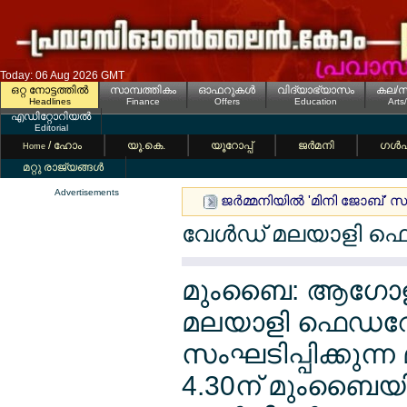
Today: 06 Aug 2026 GMT
ഒറ്റ നോട്ടത്തില്‍
സാമ്പത്തികം
ഓഫറുകള്‍
വിദ്യാഭ്യാസം
കല/സ
Headlines
Finance
Offers
Education
Arts
എഡിറ്റോറിയല്‍
Editorial
/ ഹോം
യൂ.കെ.
യൂറോപ്പ്
ജര്‍മനി
ഗള്‍
Home
മറ്റു രാജ്യങ്ങള്‍
Advertisements
ജര്‍മ്മനിയില്‍ 'മിനി ജോബ്
വേള്‍ഡ് മലയാളി ഫെ
മുംബൈ: ആഗോള
മലയാളി ഫെഡറേഷന്
സംഘടിപ്പിക്കുന്
4.30ന് മുംബൈയില